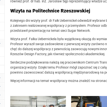
również prof. dr hab. inż. Jarosław Sęp reprezentujący władze ucz
Wizyta na Politechnice Rzeszowskiej
Kolejnego dni wizyty prof. dr Falk Uebernickel odwiedził wybrane 
z zakresem realizowanej współpracy z przemysłem. Profesor odb
przedstawił prezentację na temat sieci Sugar Network.
Wizyta prof. Falka Uebernickela była wyjątkową okazją do wymi
Profesor wyraził swoje zadowolenie z pierwszej wizyty zarówno na
chęć do dalszej współpracy z pewnością zaowocują nowymi innowa
Rzeszów Design Factory, jak również społeczności akademickiej.
Serdeczne podziękowania należą się pracownikom Centrum Transfe
organizacji wizyty. Dzięki temu Profesor mógł zapoznać się z cał
powinno zaowocować dalszą współpracą międzynarodową na po
Więcej informacji na temat współpracy można znaleźć na strona