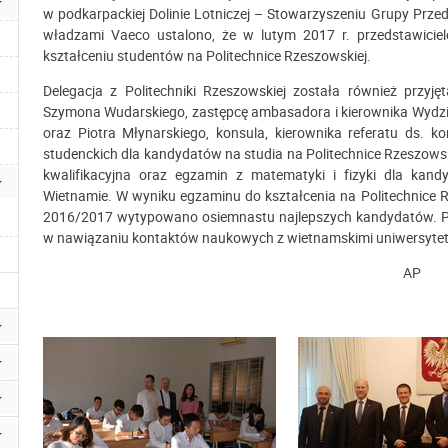
w podkarpackiej Dolinie Lotniczej – Stowarzyszeniu Grupy Prz
władzami Vaeco ustalono, że w lutym 2017 r. przedstawicie
kształceniu studentów na Politechnice Rzeszowskiej.
Delegacja z Politechniki Rzeszowskiej została również przyję
Szymona Wudarskiego, zastępcę ambasadora i kierownika Wydz
oraz Piotra Młynarskiego, konsula, kierownika referatu ds.
studenckich dla kandydatów na studia na Politechnice Rzeszow
kwalifikacyjna oraz egzamin z matematyki i fizyki dla ka
Wietnamie. W wyniku egzaminu do kształcenia na Politechnice 
2016/2017 wytypowano osiemnastu najlepszych kandydatów. Po
w nawiązaniu kontaktów naukowych z wietnamskimi uniwersyteta
AP