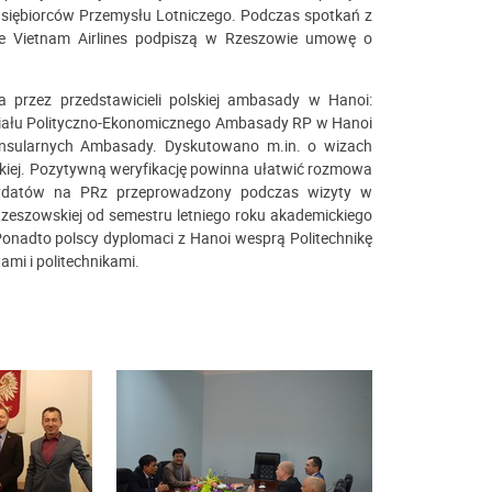
edsiębiorców Przemysłu Lotniczego. Podczas spotkań z
le Vietnam Airlines podpiszą w Rzeszowie umowę o
ta przez przedstawicieli polskiej ambasady w Hanoi:
iału Polityczno-Ekonomicznego Ambasady RP w Hanoi
 konsularnych Ambasady. Dyskutowano m.in. o wizach
skiej. Pozytywną weryfikację powinna ułatwić rozmowa
ndydatów na PRz przeprowadzony podczas wizyty w
Rzeszowskiej od semestru letniego roku akademickiego
nadto polscy dyplomaci z Hanoi wesprą Politechnikę
mi i politechnikami.