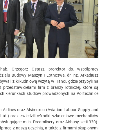
r hab. Grzegorz Ostasz, prorektor ds. współpracy
działu Budowy Maszyn i Lotnictwa, dr inż. Arkadiusz
ebywali z kilkudniową wizytą w Hanoi, gdzie przybyli na
przedstawicielami firm z branży lotniczej, które są
ch kierunkach studiów prowadzonych na Politechnice
 Airlines oraz Alsimexco (Aviation Labour Supply and
 Ltd.) oraz zwiedzili ośrodki szkoleniowe mechaników
bsługujące m.in. Dreamlinery oraz Airbusy serii 330).
pracą z naszą uczelnią, a także z firmami skupionymi