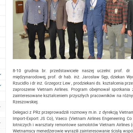
8-10 grudnia br. przedstawiciele naszej uczelni: prof. d
międzynarodowej, prof. dr hab. inż. Jarosław Sęp, dziekan Wy
Rzucidło i dr inż. Grzegorz Lew , prodziekani ds. kształcenia prz
zaproszenie Vietnam Airlines. Program obejmował spotkania z 
zainteresowane kształceniem przyszłych pracowników na różny
Rzeszowskiej.
Delegaci z PRz przeprowadzili rozmowy m.in. z dyrekcją Vietnam
Import-Export JS Co), Vaeco (Vietnam Airlines Engeneering Co
lotniczych i warsztaty remontowe samolotów Vietnam Airlines (o
Wietnamscy menedżerowie wyrazili zainteresowanie ścisłą współ