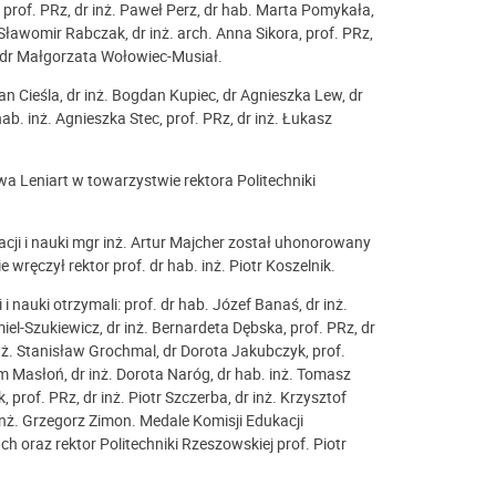
prof. PRz, dr inż. Paweł Perz, dr hab. Marta Pomykała,
 Sławomir Rabczak, dr inż. arch. Anna Sikora, prof. PRz,
, dr Małgorzata Wołowiec-Musiał.
an Cieśla, dr inż. Bogdan Kupiec, dr Agnieszka Lew, dr
ab. inż. Agnieszka Stec, prof. PRz, dr inż. Łukasz
Leniart w towarzystwie rektora Politechniki
cji i nauki mgr inż. Artur Majcher został uhonorowany
 wręczył rektor prof. dr hab. inż. Piotr Koszelnik.
i nauki otrzymali: prof. dr hab. Józef Banaś, dr inż.
iel-Szukiewicz, dr inż. Bernardeta Dębska, prof. PRz, dr
 inż. Stanisław Grochmal, dr Dorota Jakubczyk, prof.
am Masłoń, dr inż. Dorota Naróg, dr hab. inż. Tomasz
, prof. PRz, dr inż. Piotr Szczerba, dr inż. Krzysztof
inż. Grzegorz Zimon. Medale Komisji Edukacji
 oraz rektor Politechniki Rzeszowskiej prof. Piotr