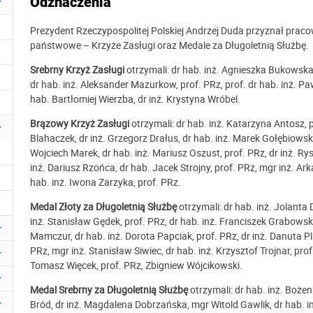
Odznaczenia
Prezydent Rzeczypospolitej Polskiej Andrzej Duda przyznał prac
państwowe – Krzyże Zasługi oraz Medale za Długoletnią Służbę.
Srebrny Krzyż Zasługi
otrzymali: dr hab. inż. Agnieszka Bukowska, 
dr hab. inż. Aleksander Mazurkow, prof. PRz, prof. dr hab. inż. Pa
hab. Bartłomiej Wierzba, dr inż. Krystyna Wróbel.
Brązowy Krzyż Zasługi
otrzymali: dr hab. inż. Katarzyna Antosz, 
Blahaczek, dr inż. Grzegorz Drałus, dr hab. inż. Marek Gołębiowski, 
Wojciech Marek, dr hab. inż. Mariusz Oszust, prof. PRz, dr inż. Ry
inż. Dariusz Rzońca, dr hab. Jacek Strojny, prof. PRz, mgr inż. Ark
hab. inż. Iwona Zarzyka, prof. PRz.
Medal Złoty za Długoletnią Służbę
otrzymali: dr hab. inż. Jolanta
inż. Stanisław Gędek, prof. PRz, dr hab. inż. Franciszek Grabowski
Mamczur, dr hab. inż. Dorota Papciak, prof. PRz, dr inż. Danuta Pliś
PRz, mgr inż. Stanisław Siwiec, dr hab. inż. Krzysztof Trojnar, prof
Tomasz Więcek, prof. PRz, Zbigniew Wójcikowski.
Medal Srebrny za Długoletnią Służbę
otrzymali: dr hab. inż. Bożen
Bród, dr inż. Magdalena Dobrzańska, mgr Witold Gawlik, dr hab. i