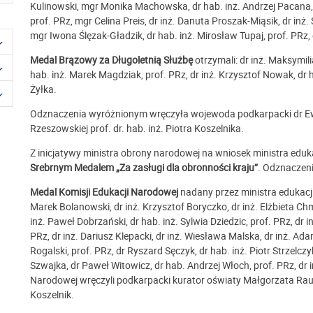
Kulinowski, mgr Monika Machowska, dr hab. inż. Andrzej Pacana, 
prof. PRz, mgr Celina Preis, dr inż. Danuta Proszak-Miąsik, dr inż.
mgr Iwona Ślęzak-Gładzik, dr hab. inż. Mirosław Tupaj, prof. PRz
Medal Brązowy za Długoletnią Służbę
otrzymali: dr inż. Maksymili
hab. inż. Marek Magdziak, prof. PRz, dr inż. Krzysztof Nowak, dr h
Żyłka.
Odznaczenia wyróżnionym wręczyła wojewoda podkarpacki dr Ewa 
Rzeszowskiej prof. dr. hab. inż. Piotra Koszelnika.
Z inicjatywy ministra obrony narodowej na wniosek ministra eduka
Srebrnym Medalem „Za zasługi dla obronności kraju”
. Odznaczenie
Medal Komisji Edukacji Narodowej
nadany przez ministra edukacji 
Marek Bolanowski, dr inż. Krzysztof Boryczko, dr inż. Elżbieta Chm
inż. Paweł Dobrzański, dr hab. inż. Sylwia Dziedzic, prof. PRz, dr
PRz, dr inż. Dariusz Klepacki, dr inż. Wiesława Malska, dr inż. Ad
Rogalski, prof. PRz, dr Ryszard Sęczyk, dr hab. inż. Piotr Strzelczyk
Szwajka, dr Paweł Witowicz, dr hab. Andrzej Włoch, prof. PRz, dr 
Narodowej wręczyli podkarpacki kurator oświaty Małgorzata Rauch
Koszelnik.