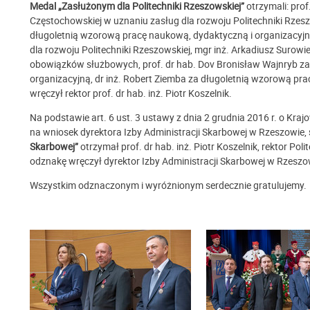
Medal „Zasłużonym dla Politechniki Rzeszowskiej”
otrzymali: prof
Częstochowskiej
w uznaniu zasług dla rozwoju Politechniki Rzeszo
długoletnią wzorową pracę naukową, dydaktyczną i organizacyjną
dla rozwoju Politechniki Rzeszowskiej, mgr inż. Arkadiusz Surowi
obowiązków służbowych, prof. dr hab. Dov Bronisław Wajnryb za
organizacyjną, dr inż. Robert Ziemba za długoletnią wzorową pr
wręczył rektor prof. dr hab. inż. Piotr Koszelnik.
Na podstawie art. 6 ust. 3 ustawy z dnia 2 grudnia 2016 r. o Kraj
na wniosek dyrektora Izby Administracji Skarbowej w Rzeszowie,
Skarbowej”
otrzymał prof. dr hab. inż. Piotr Koszelnik, rektor Pol
odznakę wręczył dyrektor Izby Administracji Skarbowej w Rzeszo
Wszystkim odznaczonym i wyróżnionym serdecznie gratulujemy.