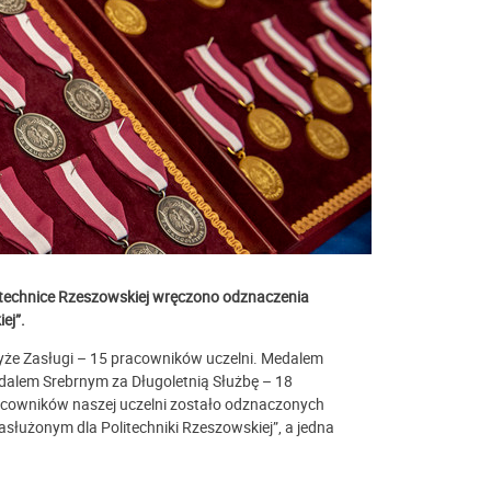
litechnice Rzeszowskiej wręczono odznaczenia
ej”.
yże Zasługi – 15 pracowników uczelni. Medalem
dalem Srebrnym za Długoletnią Służbę
–
18
acowników naszej uczelni zostało odznaczonych
służonym dla Politechniki Rzeszowskiej”, a jedna