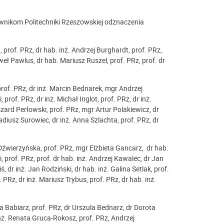
ownikom Politechniki Rzeszowskiej odznaczenia
prof. PRz, dr hab. inż. Andrzej Burghardt, prof. PRz,
weł Pawlus, dr hab. Mariusz Ruszel, prof. PRz, prof. dr
prof. PRz, dr inż. Marcin Bednarek, mgr Andrzej
prof. PRz, dr inż. Michał Inglot, prof. PRz, dr inż.
szard Perłowski, prof. PRz, mgr Artur Polakiewicz, dr
adiusz Surowiec, dr inż. Anna Szlachta, prof. PRz, dr
 Dźwierzyńska, prof. PRz, mgr Elżbieta Gancarz, dr hab.
, prof. PRz, prof. dr hab. inż. Andrzej Kawalec, dr Jan
, dr inż. Jan Rodziński, dr hab. inż. Galina Setlak, prof.
. PRz, dr inż. Mariusz Trybus, prof. PRz, dr hab. inż.
a Babiarz, prof. PRz, dr Urszula Bednarz, dr Dorota
nż. Renata Gruca-Rokosz, prof. PRz, Andrzej