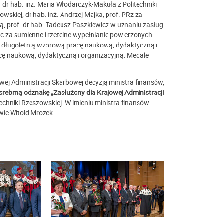
. dr hab. inż. Maria Włodarczyk-Makuła z Politechniki
wskiej, dr hab. inż. Andrzej Majka, prof. PRz za
, prof. dr hab. Tadeusz Paszkiewicz w uznaniu zasług
ec za sumienne i rzetelne wypełnianie powierzonych
 długoletnią wzorową pracę naukową, dydaktyczną i
acę naukową, dydaktyczną i organizacyjną
.
Medale
owej Administracji Skarbowej decyzją ministra finansów,
srebrną odznakę „Zasłużony dla Krajowej Administracji
itechniki Rzeszowskiej. W imieniu ministra finansów
wie Witold Mrozek.