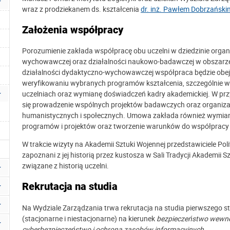
wraz z prodziekanem ds. kształcenia
dr. inż. Pawłem Dobrzański
Założenia współpracy
Porozumienie zakłada współpracę obu uczelni w dziedzinie organi
wychowawczej oraz działalności naukowo-badawczej w obszarze
działalności dydaktyczno-wychowawczej współpraca będzie ob
weryfikowaniu wybranych programów kształcenia, szczególnie w
uczelniach oraz wymianę doświadczeń kadry akademickiej. W pr
się prowadzenie wspólnych projektów badawczych oraz organizacj
humanistycznych i społecznych. Umowa zakłada również wymia
programów i projektów oraz tworzenie warunków do współpracy
W trakcie wizyty na Akademii Sztuki Wojennej przedstawiciele Polit
zapoznani z jej historią przez kustosza w Sali Tradycji Akademii S
związane z historią uczelni.
Rekrutacja na studia
Na Wydziale Zarządzania trwa rekrutacja na studia pierwszego sto
(stacjonarne i niestacjonarne) na kierunek
bezpieczeństwo wewn
cyberbezpieczeństwo i ochrona zasobów informacyjnych
.