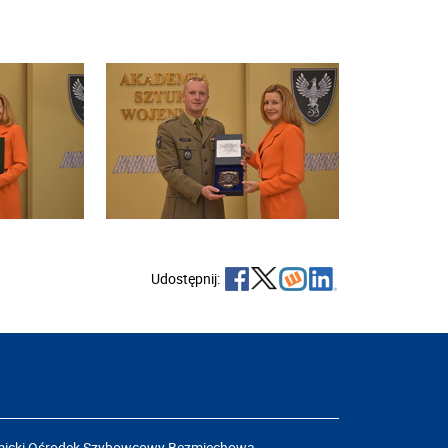
Udostępnij:
icki Ośrodek Szybowcowy Bezmiechowa