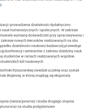
m
.
zacji i prowadzenia działalności dydaktyczno-
 nauk humanistycznych i społecznych. W zakresie
ejmowała wymianę doświadczeń przy opracowywaniu i
 zakresie nowych kierunków realizowanych na obu
zypadku działalności naukowo-badawczej przewiduje
ę konferencji i seminariów z zakresu dziedziny nauk
nę studentów w ramach realizowanych wspólnie
 studenckich kół naukowych.
echniki Rzeszowskiej zwiedzili uczelnię oraz zostali
ztuki Wojennej, w której znajdują się eksponaty
pnia (niestacjonarne) i studia drugiego stopnia
ętrzne
oraz na studia podyplomowe