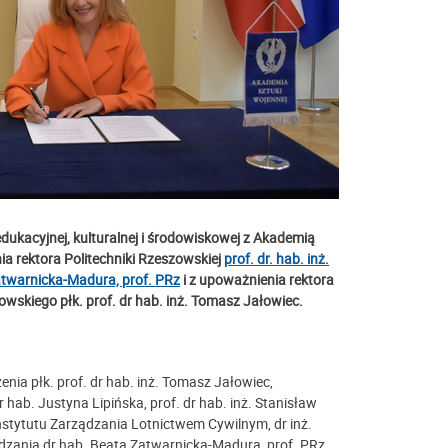
ukacyjnej, kulturalnej i środowiskowej z Akademią
a rektora Politechniki Rzeszowskiej
prof. dr. hab. inż.
atwarnicka-Madura, prof. PRz
i z upoważnienia rektora
wskiego płk. prof. dr hab. inż. Tomasz Jałowiec.
nia płk. prof. dr hab. inż. Tomasz Jałowiec,
ab. Justyna Lipińska, prof. dr hab. inż. Stanisław
 Instytutu Zarządzania Lotnictwem Cywilnym, dr inż.
ądzania dr hab. Beata Zatwarnicka-Madura, prof. PRz,