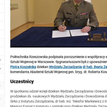
Politechnika Rzeszowska podpisała porozumienie o współpracy ed
Sztuki Wojennej w Warszawie. Sygnatariuszami byli z upoważnieni
Piotra Koszelnika
dziekan
Wydziału Zarządzania
dr hab. Beata Z
komendanta Akademii Sztuki Wojennej gen. bryg. dr. Roberta Koso
Uczestnicy
W spotkaniu udział wzięli dziekan Wydziału Zarządzania i Dowodze
prodziekan ds. naukowych Wydziału Zarządzania i Dowodzenia dr h
Sirko z Instytutu Zarządzania, dr hab. inż. Telesfor Markiewicz z
Mariusz Fornal z Instytutu Logistyki oraz dziekan Wydziału Zarz