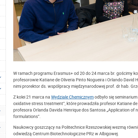
W ramach programu Erasmus+ od 20 do 24 marca br. gościmy kol
profesorowie Katiane de Oliveria Pinto Nogueira i Orlando David 
nimi prorektor ds. współpracy międzynarodowej prof. dr hab. Gr
Z kolei 21 marca na
Wydziale Chemicznym
odbyło się seminarium 
oxidative stress treatment”, które prowadziła profesor Katiane d
profesora Orlanda Davida Henrique dos Santosa „Application of
formulations”.
Naukowcy goszczący na Politechnice Rzeszowskiej wezmą równie
odwiedzą Centrum Biotechnologiczne PRz w Albigowej.