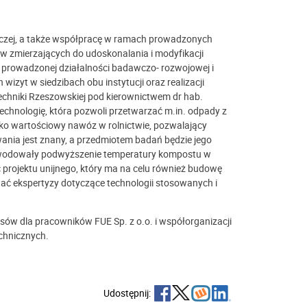
zej, a także współpracę w ramach prowadzonych
ów zmierzających do udoskonalania i modyfikacji
 prowadzonej działalności badawczo- rozwojowej i
wizyt w siedzibach obu instytucji oraz realizacji
hniki Rzeszowskiej pod kierownictwem dr hab.
echnologię, która pozwoli przetwarzać m.in. odpady z
ako wartościowy nawóz w rolnictwie, pozwalający
ia jest znany, a przedmiotem badań będzie jego
owodowały podwyższenie temperatury kompostu w
ć projektu unijnego, który ma na celu również budowę
wać ekspertyzy dotyczące technologii stosowanych i
rsów dla pracowników FUE Sp. z o.o. i współorganizacji
chnicznych.
Udostępnij: