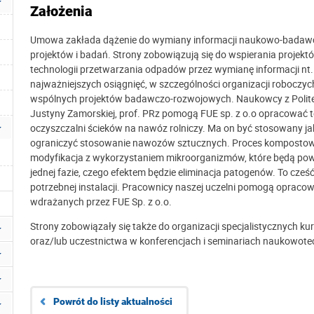
Założenia
Umowa zakłada dążenie do wymiany informacji naukowo-badawc
projektów i badań. Strony zobowiązują się do wspierania projekt
technologii przetwarzania odpadów przez wymianę informacji nt.
najważniejszych osiągnięć, w szczególności organizacji roboczych 
wspólnych projektów badawczo-rozwojowych. Naukowcy z Politec
Justyny Zamorskiej, prof. PRz pomogą FUE sp. z o.o opracować t
oczyszczalni ścieków na nawóz rolniczy. Ma on być stosowany j
ograniczyć stosowanie nawozów sztucznych. Proces kompostowan
modyfikacja z wykorzystaniem mikroorganizmów, które będą p
jednej fazie, czego efektem będzie eliminacja patogenów. To cześ
potrzebnej instalacji. Pracownicy naszej uczelni pomogą opraco
wdrażanych przez FUE Sp. z o.o.
Strony zobowiązały się także do organizacji specjalistycznych ku
oraz/lub uczestnictwa w konferencjach i seminariach naukowo­te
Powrót do listy aktualności