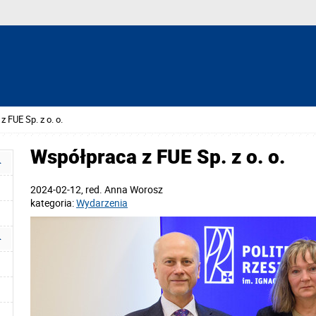
 FUE Sp. z o. o.
Współpraca z FUE Sp. z o. o.
2024-02-12
, red.
Anna Worosz
kategoria:
Wydarzenia