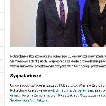
Politechnika Rzeszowska im. Ignacego Łukasiewicza nawiązała 
Siemianowicach Śląskich. Współpraca zakłada prowadzenie pra
wdrożeniowym i projektowym dotyczących technologii przetwar
Sygnatariusze
Umowę podpisali prezes zarządu FUE sp. z o.o Wiesław Żądło i pr
Politechniki Rzeszowskiej
prof. dr hab. inż. Jarosław Sęp
. Ze str
dr hab. Justyna Zamorska, prof. PRz
z
Zakładu Oczyszczania i 
Środowiska i Architektury
.