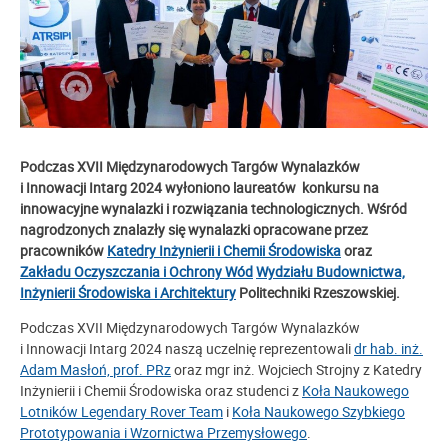
Podczas XVII Międzynarodowych Targów Wynalazków
i Innowacji Intarg 2024 wyłoniono laureatów konkursu na
innowacyjne wynalazki i rozwiązania technologicznych. Wśród
nagrodzonych znalazły się wynalazki opracowane przez
pracowników
Katedry Inżynierii i Chemii Środowiska
oraz
Zakładu Oczyszczania i Ochrony Wód
Wydziału Budownictwa,
Inżynierii Środowiska i Architektury
Politechniki Rzeszowskiej.
Podczas XVII Międzynarodowych Targów Wynalazków
i Innowacji Intarg 2024 naszą uczelnię reprezentowali
dr hab. inż.
Adam Masłoń, prof. PRz
oraz mgr inż. Wojciech Strojny z Katedry
Inżynierii i Chemii Środowiska oraz studenci z
Koła Naukowego
Lotników Legendary Rover Team
i
Koła Naukowego Szybkiego
Prototypowania i Wzornictwa Przemysłowego
.