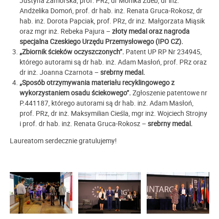
Justyna Zamorska, prof. PRz, dr Monika Zdeb, dr inż.
Andżelika Domoń, prof. dr hab. inż. Renata Gruca-Rokosz, dr
hab. inż. Dorota Papciak, prof. PRz, dr inż. Małgorzata Miąsik
oraz mgr inż. Rebeka Pajura –
złoty medal oraz nagroda
specjalna Czeskiego Urzędu Przemysłowego (IPO CZ).
„Zbiornik ścieków oczyszczonych”.
Patent UP RP Nr 234945,
którego autorami są dr hab. inż. Adam Masłoń, prof. PRz oraz
dr inż. Joanna Czarnota –
srebrny medal.
„Sposób otrzymywania materiału recyklingowego z
wykorzystaniem osadu ściekowego”.
Zgłoszenie patentowe nr
P.441187, którego autorami są dr hab. inż. Adam Masłoń,
prof. PRz, dr inż. Maksymilian Cieśla, mgr inż. Wojciech Strojny
i prof. dr hab. inż. Renata Gruca-Rokosz –
srebrny medal.
Laureatom serdecznie gratulujemy!