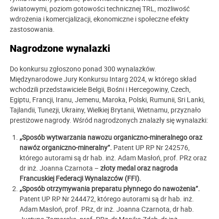
światowymi, poziom gotowości technicznej TRL, możliwość
wdrożenia i komercjalizacji, ekonomiczne i społeczne efekty
zastosowania.
Nagrodzone wynalazki
Do konkursu zgłoszono ponad 300 wynalazków.
Międzynarodowe Jury Konkursu Intarg 2024, w którego skład
wchodzili przedstawiciele Belgii, Bośni i Hercegowiny, Czech,
Egiptu, Francji, Iranu, Jemenu, Maroka, Polski, Rumunii, Sri Lanki,
Tajlandii, Tunezji, Ukrainy, Wielkiej Brytanii, Wietnamu, przyznało
prestiżowe nagrody. Wśród nagrodzonych znalazły się wynalazki:
„Sposób wytwarzania nawozu organiczno-mineralnego oraz
nawóz organiczno-mineralny”.
Patent UP RP Nr 242576,
którego autorami są dr hab. inż. Adam Masłoń, prof. PRz oraz
dr inż. Joanna Czarnota –
złoty medal oraz nagroda
Francuskiej Federacji Wynalazców (FFI).
„Sposób otrzymywania preparatu płynnego do nawożenia”.
Patent UP RP Nr 244472, którego autorami są dr hab. inż.
Adam Masłoń, prof. PRz, dr inż. Joanna Czarnota, dr hab.