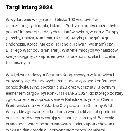
Targi Intarg 2024
W wydarzeniu wzięło udział blisko 100 wystawców
reprezentujących naukę i biznes. Podczas targów można było
poznać innowacje z różnych regionów świata, w tym z: Europy
(Czechy, Polska, Rumunia, Ukraina), Afryki (Tunezja), Azji
(Indonezja, Korea, Malezja, Tajlandia, Tajwan, Wietnam) czy
Bliskiego Wschodu (Iran, Irak). W strefie młodych wynalazców
swoje osiągnięcia zaprezentowali studenci z polskich uczelni
technicznych.
W Międzynarodowym Centrum Kongresowym w Katowicach
odbywały się również wydarzenia towarzyszące: konferencje,
panele dyskusyjne, spotkania B2B oraz warsztaty. Głównym
elementem targów był Konkurs INTARG 2024, do którego zostały
zgłoszone cztery opracowane w Katedrze Inżynierii i Chemii
Środowiska oraz w Zakładzie Oczyszczania i Ochrony Wód.
Wszystkie zgłoszone do konkursu wynalazki zostały poddane
ocenie jurorów reprezentujących naukę i przemysł. W ocenie
brano pod uwagę: poziom innowacyjności, zapotrzebowanie
rynku na dany produkt, porównanie z odpowiednikami