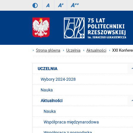
A
++
A
+
A
Strona główna
Uczelnia
Aktualności
XXI Konferen
UCZELNIA
Wybory 2024-2028
Nauka
Aktualności
Nauka
Współpraca międzynarodowa
Współpraca z gospodarką