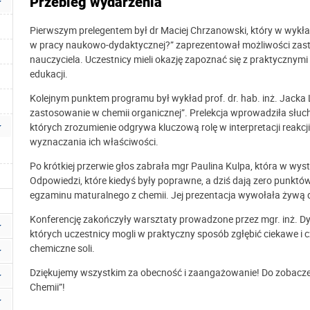
Przebieg wydarzenia
Pierwszym prelegentem był dr Maciej Chrzanowski, który w wykład
w pracy naukowo-dydaktycznej?” zaprezentował możliwości zastos
nauczyciela. Uczestnicy mieli okazję zapoznać się z praktycznym
edukacji.
Kolejnym punktem programu był wykład prof. dr. hab. inż. Jacka L
zastosowanie w chemii organicznej”. Prelekcja wprowadziła słuc
których zrozumienie odgrywa kluczową rolę w interpretacji reakc
wyznaczania ich właściwości.
Po krótkiej przerwie głos zabrała mgr Paulina Kulpa, która w wy
Odpowiedzi, które kiedyś były poprawne, a dziś dają zero punktó
egzaminu maturalnego z chemii. Jej prezentacja wywołała żywą 
Konferencję zakończyły warsztaty prowadzone przez mgr. inż. Dy
których uczestnicy mogli w praktyczny sposób zgłębić ciekawe i 
chemiczne soli.
Dziękujemy wszystkim za obecność i zaangażowanie! Do zobaczen
Chemii”!