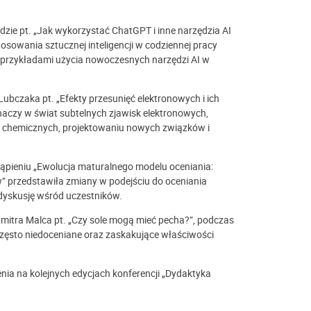
zie pt. „Jak wykorzystać ChatGPT i inne narzędzia AI
owania sztucznej inteligencji w codziennej pracy
i przykładami użycia nowoczesnych narzędzi AI w
ubczaka pt. „Efekty przesunięć elektronowych i ich
haczy w świat subtelnych zjawisk elektronowych,
ji chemicznych, projektowaniu nowych związków i
stąpieniu „Ewolucja maturalnego modelu oceniania:
w” przedstawiła zmiany w podejściu do oceniania
dyskusję wśród uczestników.
mitra Malca pt. „Czy sole mogą mieć pecha?”, podczas
często niedoceniane oraz zaskakujące właściwości
ia na kolejnych edycjach konferencji „Dydaktyka