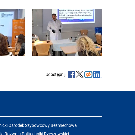
Udostępnij:
icki Ośrodek Szybowcowy Bezmiechowa
a Rozwoju Politechniki Rzeszowskiej