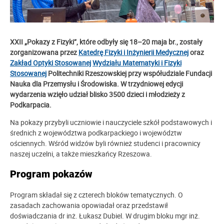
XXII „Pokazy z Fizyki”, które odbyły się 18–20 maja br., zostały
zorganizowana przez
Katedrę Fizyki i Inżynierii Medycznej
oraz
Zakład Optyki Stosowanej
Wydziału Matematyki i Fizyki
Stosowanej
Politechniki Rzeszowskiej przy współudziale Fundacji
Nauka dla Przemysłu i Środowiska. W trzydniowej edycji
wydarzenia wzięło udział blisko 3500 dzieci i młodzieży z
Podkarpacia.
Na pokazy przybyli uczniowie i nauczyciele szkół podstawowych i
średnich z województwa podkarpackiego i województw
ościennych. Wśród widzów byli również studenci i pracownicy
naszej uczelni, a także mieszkańcy Rzeszowa.
Program pokazów
Program składał się z czterech bloków tematycznych. O
zasadach zachowania opowiadał oraz przedstawił
doświadczania dr inż. Łukasz Dubiel. W drugim bloku mgr inż.