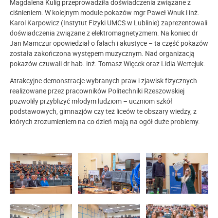
Magdalena Kulig przeprowadziła doświadczenia związane z
ciśnieniem. W kolejnym module pokazów mgr Paweł Wnuk i inż.
Karol Karpowicz (Instytut Fizyki UMCS w Lublinie) zaprezentowali
doświadczenia związane z elektromagnetyzmem. Na koniec dr
Jan Mamczur opowiedział o falach i akustyce – ta część pokazów
została zakończona występem muzycznym. Nad organizacją
pokazów czuwali dr hab. inż. Tomasz Więcek oraz Lidia Wertejuk.
Atrakcyjne demonstracje wybranych praw i zjawisk fizycznych
realizowane przez pracowników Politechniki Rzeszowskiej
pozwoliły przybliżyć młodym ludziom – uczniom szkół
podstawowych, gimnazjów czy też liceów te obszary wiedzy, z
których zrozumieniem na co dzień mają na ogół duże problemy.