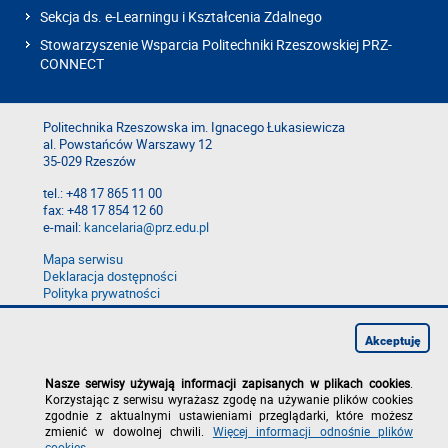
Sekcja ds. e-Learningu i Kształcenia Zdalnego
Stowarzyszenie Wsparcia Politechniki Rzeszowskiej PRZ-
CONNECT
Politechnika Rzeszowska im. Ignacego Łukasiewicza
al. Powstańców Warszawy 12
35-029 Rzeszów
tel.: +48 17 865 11 00
fax: +48 17 854 12 60
e-mail:
kancelaria@prz.edu.pl
Mapa serwisu
Deklaracja dostępności
Polityka prywatności
Zgłoś błąd na stronie
Zgłoś naruszenie
Akceptuję
Nasze serwisy używają informacji zapisanych w plikach cookies
.
Korzystając z serwisu wyrażasz zgodę na używanie plików cookies
zgodnie z aktualnymi ustawieniami przeglądarki, które możesz
zmienić w dowolnej chwili.
Więcej informacji odnośnie plików
cookies
.