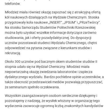
telefonów.
Młodzież miała również okazję zapoznać się z atrakcyjną ofertą
kół naukowych działających na Wydziale Chemicznym. Stoiska
przygotowały koła naukowe „INSERT”, „IPSUM” i „PRzeTwórcy”.
Na stoisku Samorządu Studentów Politechniki Rzeszowskiej
można było uzyskać wszelkie informacje dotyczące zarówno
studiowania, jak i oferty pozadydaktycznej. Do dyspozycji
uczniów pozostawali studenci Wydziału Chemicznego, chętni
odpowiedzieć na pytania związane z kierunkami studiów i
rekrutacją.
Około 300 uczniów pod bacznym okiem studentów studiów II
stopnia udało się na Wydział Chemiczny. Młodzież miała
niepowtarzalną okazję zwiedzania laboratoriów i zaplecza
dydaktycznego wydziału. Bardzo pochlebne opinie uczestników, a
także obecność przedstawicieli mediów pozwalają przypuszczać,
że seminarium spełniło oczekiwania.
Wszystkim zaangażowanym osobom serdecznie dziękujemy i
pozostajemy z nadzieją, że wysiłek włożony w organizację tego
wydarzenia zaowocuje ogromną liczbą znakomitych kandydatów