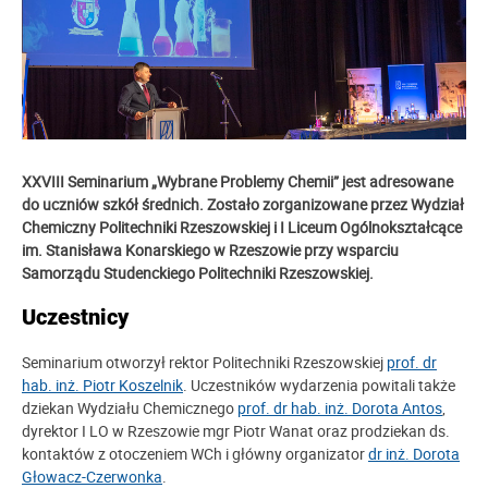
XXVIII Seminarium „Wybrane Problemy Chemii”
jest adresowane
do uczniów szkół średnich. Zostało zorganizowane przez Wydział
Chemiczny Politechniki Rzeszowskiej i I Liceum Ogólnokształcące
im. Stanisława Konarskiego w Rzeszowie przy wsparciu
Samorządu Studenckiego Politechniki Rzeszowskiej.
Uczestnicy
Seminarium otworzył rektor Politechniki Rzeszowskiej
prof. dr
hab. inż. Piotr Koszelnik
. Uczestników wydarzenia powitali także
dziekan Wydziału Chemicznego
prof. dr hab. inż. Dorota Antos
,
dyrektor I LO w Rzeszowie mgr Piotr Wanat oraz prodziekan ds.
kontaktów z otoczeniem WCh i główny organizator
dr inż. Dorota
Głowacz-Czerwonka
.