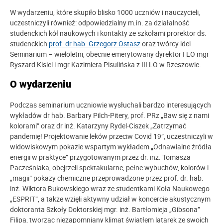
W wydarzeniu, które skupiło blisko 1000 uczniów i nauczycieli,
uczestniczyli również: odpowiedzialny m.in. za działalność
studenckich kół naukowych i kontakty ze szkołami prorektor ds.
studenckich
prof. dr hab. Grzegorz Ostasz
oraz twórcy idei
Seminarium – wieloletni, obecnie emerytowany dyrektor I LO mgr
Ryszard Kisiel i mgr Kazimiera Pisulińska z III LO w Rzeszowie.
O wydarzeniu
Podczas seminarium uczniowie wysłuchali bardzo interesujących
wykładów dr hab. Barbary Pilch-Pitery, prof. PRz „Baw się z nami
kolorami” oraz dr inż. Katarzyny Rydel-Ciszek „Zatrzymać
pandemię! Projektowanie leków przeciw Covid 19”, uczestniczyli w
widowiskowym pokazie wspartym wykładem
„
Odnawialne źródła
energii w praktyce” przygotowanym przez dr. inż. Tomasza
Pacześniaka, obejrzeli spektakularne, pełne wybuchów, kolorów i
„magii” pokazy chemiczne przeprowadzone przez prof. dr. hab.
inż. Wiktora Bukowskiego wraz ze studentkami Koła Naukowego
„ESPRIT”, a także wzięli aktywny udział w koncercie akustycznym
doktoranta Szkoły Doktorskiej mgr. inż. Bartłomieja „Gibsona”
Filipa, tworząc niezapomniany klimat światłem latarek ze swoich