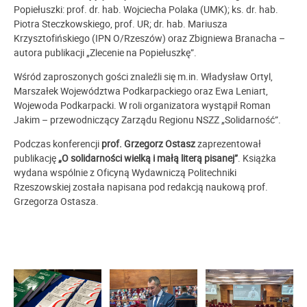
Popiełuszki: prof. dr. hab. Wojciecha Polaka (UMK); ks. dr. hab.
Piotra Steczkowskiego, prof. UR; dr. hab. Mariusza
Krzysztofińskiego (IPN O/Rzeszów) oraz Zbigniewa Branacha –
autora publikacji „Zlecenie na Popiełuszkę”.
Wśród zaproszonych gości znaleźli się m.in. Władysław Ortyl,
Marszałek Województwa Podkarpackiego oraz Ewa Leniart,
Wojewoda Podkarpacki. W roli organizatora wystąpił Roman
Jakim – przewodniczący Zarządu Regionu NSZZ „Solidarność”.
Podczas konferencji
prof. Grzegorz Ostasz
zaprezentował
publikację
„O solidarności wielką i małą literą pisanej”
. Książka
wydana wspólnie z Oficyną Wydawniczą Politechniki
Rzeszowskiej została napisana pod redakcją naukową prof.
Grzegorza Ostasza.