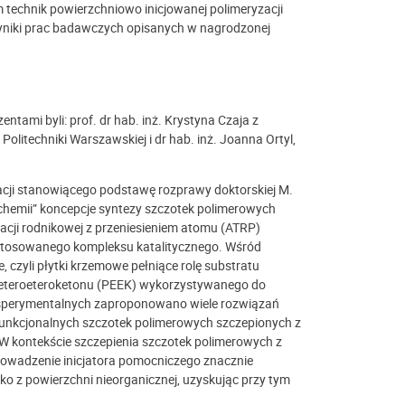
technik powierzchniowo inicjowanej polimeryzacji
yniki prac badawczych opisanych w nagrodzonej
ntami byli: prof. dr hab. inż. Krystyna Czaja z
 Politechniki Warszawskiej i dr hab. inż. Joanna Ortyl,
acji stanowiącego podstawę rozprawy doktorskiej M.
 chemii” koncepcje syntezy szczotek polimerowych
acji rodnikowej z przeniesieniem atomu (ATRP)
a stosowanego kompleksu katalitycznego. Wśród
czyli płytki krzemowe pełniące rolę substratu
lieteroeteroketonu (PEEK) wykorzystywanego do
eksperymentalnych zaproponowano wiele rozwiązań
funkcjonalnych szczotek polimerowych szczepionych z
 kontekście szczepienia szczotek polimerowych z
rowadzenie inicjatora pomocniczego znacznie
ko z powierzchni nieorganicznej, uzyskując przy tym