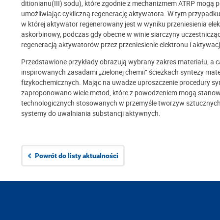
ditionianu(III) sodu), które zgodnie z mechanizmem ATRP mogą p
umożliwiając cykliczną regenerację aktywatora. W tym przypadku
w której aktywator regenerowany jest w wyniku przeniesienia ele
askorbinowy, podczas gdy obecne w winie siarczyny uczestniczą
regeneracją aktywatorów przez przeniesienie elektronu i aktywa
Przedstawione przykłady obrazują wybrany zakres materiału, a ca
inspirowanych zasadami „zielonej chemii” ścieżkach syntezy m
fizykochemicznych. Mając na uwadze uproszczenie procedury synt
zaproponowano wiele metod, które z powodzeniem mogą stanowi
technologicznych stosowanych w przemyśle tworzyw sztucznych o
systemy do uwalniania substancji aktywnych.
Powrót do listy aktualności