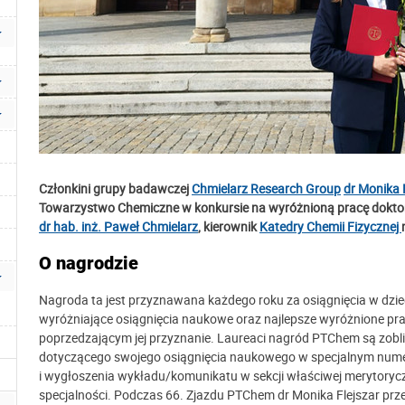
Członkini grupy badawczej
Chmielarz Research Group
dr Monika 
Towarzystwo Chemiczne w konkursie na wyróżnioną pracę dokto
dr hab. inż. Paweł Chmielarz
, kierownik
Katedry Chemii Fizycznej
O nagrodzie
Nagroda ta jest przyznawana każdego roku za osiągnięcia w dzied
wyróżniające osiągnięcia naukowe oraz najlepsze wyróżnione prac
poprzedzającym jej przyznanie. Laureaci nagród PTChem są zob
dotyczącego swojego osiągnięcia naukowego w specjalnym num
i wygłoszenia wykładu/komunikatu w sekcji właściwej merytorycz
specjalności. Podczas 66. Zjazdu PTChem dr Monika Flejszar prz