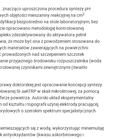
. znacząco uproszczona procedura syntezy pH-
2
wych objętości mieszaniny reakcyjnej na cm
fikacji bezpośrednio na stole laboratoryjnym, bez
ście opracowano metodologię kontrolowanej
kompleks zdezaktywowany do aktywatora pełnił
wia, że może być ona z powodzeniem stosowana do
znych materiałów zawierających na powierzchni
rac prowadzonych nad szczepieniem szczotek
owanie przyjaznego środowisku rozpuszczalnika (woda
trolowanej czynnikami zewnętrznymi (światło
wy doktorskiej jest opracowanie koncepcji syntezy
lowanej SI-
se
ATRP w skali mikrolitrowej, za pomocą
erze powietrza. Autorski układ eksperymentalny
d kształtu i topografii użytej elektrody pracującej,
rydowych o szerokim spektrum specjalistycznych
mieszających się z wodą, wykorzystując miniemulsję
ek antyoksydantów (kwasu askorbinowego i