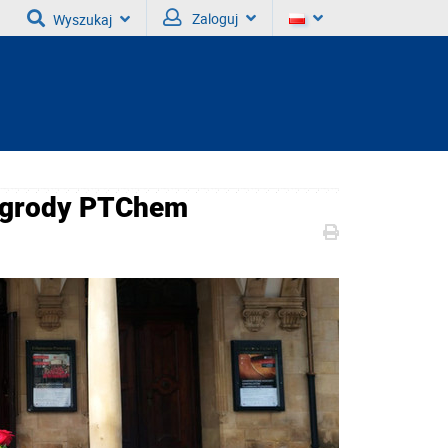
Zaloguj
Wyszukaj
nagrody PTChem