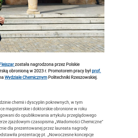
Flejszar
została
nagrodzona przez Polskie
rską obronioną w 2023 r.
Promotorem pracy był
prof.
na
Wydziale Chemicznym
Politechniki Rzeszowskiej.
zinie chemii i dyscyplin pokrewnych, w tym
e magisterskie i doktorskie obronione w roku
ligowani do opublikowania artykułu przeglądowego
erze zjazdowym czasopisma „Wiadomości Chemiczne”
nie dla prezentowanej przez laureata nagrody
edstawiła prezentację pt. „Nowoczesne koncepcje