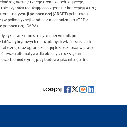
ełnić rolę wewnętrznego czynnika redukującego,
 rolę czynnika redukującego zgodnie z koncepcją ATRP,
ktronu i aktywacji pomocniczej (ARGET) pełni kwas
cą w polimeryzacji zgodnie z mechanizmem ATRP z
cję pomocniczą (SARA).
ły cykl prac stanowi niejako przewodnik po
ateriałów hybrydowych o pożądanych właściwościach
etycznej oraz ograniczenie jej toksyczności, w pracy
ć trwałą alternatywę dla obecnych rozwiązań
raz biomedycynie, przykładowo jako inteligentne
Udostępnij: