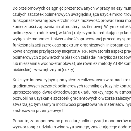
Do przełomowych osiągnięć prezentowanych w pracy należy m.in
czułych szczotek polimerowych uwzględniająca użycie mikrolitro
funkcjonalizowanej powierzchni oraz możliwość prowadzenia mody
konieczności zapewniania atmosfery beztlenowej. W tym kontek
polimeryzacji rodnikowej, w której rolę czynnika redukującego 
wyłącznie monomer. Uniwersalność opracowanej procedury spra
funkcjonalizacji szerokiego spektrum organicznych i nieorganic
kowalencyjnie przyłączony inicjator ATRP. Nowatorski aspekt p
polimerowych z powierzchni płaskich zakładał nie tylko zastos
lub mieszanina wodno-etanolowa), ale również metody ATRP kon
niebieskie) i wewnętrznymi (cukry).
Kolejnym innowacyjnym pomysłem zrealizowanym w ramach rozpra
gradientowych szczotek polimerowych techniką dyfuzyjnie kontro
uproszczonego, dwuelektrodowego układu reakcyjnego, w atmosf
pozwolił na uzyskanie szczotek gradientowych o wzorze zależnym o
stwarzając tym samym możliwości projektowania materiałów hyb
zastosowań przemysłowych.
Ponadto, zaproponowano procedurę polimeryzacji monomerów nie
wytworzoną z udziałem wina wytrawnego, zawierającego dodat