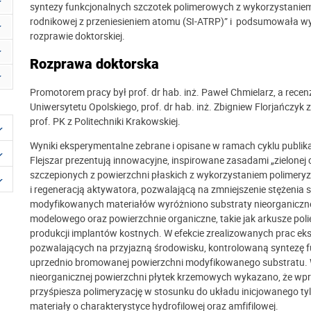
syntezy funkcjonalnych szczotek polimerowych z wykorzystaniem 
rodnikowej z przeniesieniem atomu (SI-ATRP)” i podsumowała w
rozprawie doktorskiej.
Rozprawa doktorska
Promotorem pracy był prof. dr hab. inż. Paweł Chmielarz, a recenze
Uniwersytetu Opolskiego, prof. dr hab. inż. Zbigniew Florjańczyk z
prof. PK z Politechniki Krakowskiej.
Wyniki eksperymentalne zebrane i opisane w ramach cyklu publik
Flejszar prezentują innowacyjne, inspirowane zasadami „zielonej
szczepionych z powierzchni płaskich z wykorzystaniem polimeryz
i regeneracją aktywatora, pozwalającą na zmniejszenie stężeni
modyfikowanych materiałów wyróżniono substraty nieorganiczne, 
modelowego oraz powierzchnie organiczne, takie jak arkusze po
produkcji implantów kostnych. W efekcie zrealizowanych prac 
pozwalających na przyjazną środowisku, kontrolowaną syntezę 
uprzednio bromowanej powierzchni modyfikowanego substratu. W
nieorganicznej powierzchni płytek krzemowych wykazano, że wp
przyśpiesza polimeryzację w stosunku do układu inicjowanego tyl
materiały o charakterystyce hydrofilowej oraz amfifilowej.