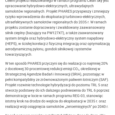
Celem projektu realizowanego w ramach programu Clean Sky jest
opracowanie hybrydowo-elektrycznych, ultrawydajnych
samolotów regionalnych. Projekt PHARES przyspieszy i zmniejszy
ryzyko wprowadzenia do eksploatacji turbinowo-elektrycznych,
ultraefektywnych samolotów regionalnych do 2035 r. W ramach
projektu zostanie dopracowany i zwalidowany zaawansowany
silnik cieplny (bazujący na PW127XT), a także zaawansowany
system śmigła oraz hybrydowo-elektryczny system napędowy
(HEPS), w ścisłej korelacji z fizyczną integracją oraz optymalizacją
aerodynamiczną pylonu, gondoli silnikowej i systemów
towarzyszących.
W ten sposób PHARES przyczyni się do realizacji co najmniej 20%
z docelowej 30-procentowej redukcji emisji CO₂, określonej w
Strategicznej Agendzie Badań i Innowacji (SRIA), pozostając w
pełni kompatybilny ze zrównoważonym paliwem lotniczym (SAF).
Projekt rozwinie technologie hybrydyzacji do poziomu TRL 5 oraz
stworzy podstawy do ich dalszego podniesienia do TRL 6 poprzez
demonstrację w locie w ramach programu REG-03, stanowiąc
istotny krok na drodze do wejścia do eksploatacji w 2035 r. oraz
realizacji wizji osiągnięcia samolotów „zeroemisyjnych” po 2040 r.