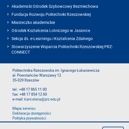
Akademicki Ośrodek Szybowcowy Bezmiechowa
Fundacja Rozwoju Politechniki Rzeszowskiej
Miasteczko akademickie
Ośrodek Kształcenia Lotniczego w Jasionce
Sekcja ds. e-Learningu i Kształcenia Zdalnego
Stowarzyszenie Wsparcia Politechniki Rzeszowskiej PRZ-
CONNECT
Politechnika Rzeszowska im. Ignacego Łukasiewicza
al. Powstańców Warszawy 12
35-029 Rzeszów
tel.: +48 17 865 11 00
fax: +48 17 854 12 60
e-mail:
kancelaria@prz.edu.pl
Mapa serwisu
Deklaracja dostępności
Polityka prywatności
Zgłoś błąd na stronie
Zgłoś naruszenie