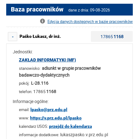
Baza pracowników
dane z dnia: 09-08-2026
Edycja danych dostępnych w bazie pracowników
17865
1168
Paśko Łukasz, dr inż.
-
Jednostki:
ZAKŁAD INFORMATYKI (MF)
adiunkt w grupie pracowników
stanowisko:
badawczo-dydaktycznych
L-28.116
pokój:
17865
1168
telefon:
Informacje ogólne:
email:
lpasko@prz.edu.pl
www:
https://v.prz.edu.pl/lpasko
kalendarz USOS:
przejdź do kalendarza
lukaszpasko.v.prz.edu.pl
informacje dodatkowe: