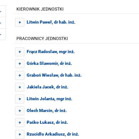
KIEROWNIK JEDNOSTKI
Litwin Paweł, dr hab. inż.
+
PRACOWNICY JEDNOSTKI
Frącz Radosław, mgr inż.
+
Górka Sławomir, dr inż.
+
Graboń Wiesław, dr hab. inż.
+
Jakieła Jacek, dr inż.
+
Litwin Jolanta, mgr inż.
+
Olech Marcin, dr inż.
+
Paśko Łukasz, dr inż.
+
Rzucidło Arkadiusz, dr inż.
+