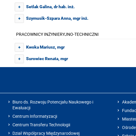
Setlak Galina, dr hab. inż.
+
Szymusik-Szpara Anna, mgr inż.
+
PRACOWNICY INŻYNIERYJNO-TECHNICZNI
Kwoka Mariusz, mgr
+
Surowiec Renata, mgr
+
Biuro ds. Rozwoju Potencjału Naukowego i
Akadem
Ewaluacji
Fundacj
Centrum Informatyzacji
Miaste
Centrum Transferu Technologii
Ośrode
Dział Współpracy Międzynarodowej
Sekcja 