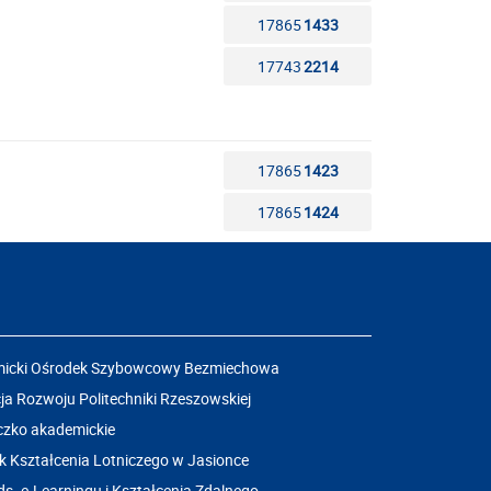
17865
1433
17743
2214
17865
1423
17865
1424
icki Ośrodek Szybowcowy Bezmiechowa
a Rozwoju Politechniki Rzeszowskiej
czko akademickie
k Kształcenia Lotniczego w Jasionce
ds. e-Learningu i Kształcenia Zdalnego