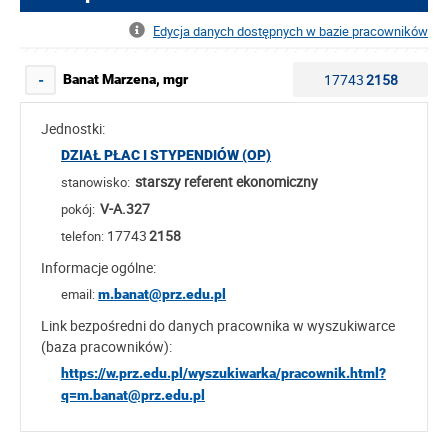
Edycja danych dostępnych w bazie pracowników
17743
2158
Banat Marzena, mgr
-
Jednostki:
DZIAŁ PŁAC I STYPENDIÓW (OP)
starszy referent ekonomiczny
stanowisko:
V-A.327
pokój:
17743
2158
telefon:
Informacje ogólne:
email:
m.banat@prz.edu.pl
Link bezpośredni do danych pracownika w wyszukiwarce
(baza pracowników):
https://w.prz.edu.pl/wyszukiwarka/pracownik.html?
q=m.banat@prz.edu.pl