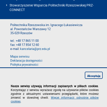
Stowarzyszenie Wsparcia Politechniki Rzeszowskiej PRZ-
CONNECT
Politechnika Rzeszowska im. Ignacego Łukasiewicza
al. Powstańców Warszawy 12
35-029 Rzeszów
tel.: +48 17 865 11 00
fax: +48 17 854 12 60
e-mail:
kancelaria@prz.edu.pl
Mapa serwisu
Deklaracja dostępności
Polityka prywatności
Zgłoś błąd na stronie
Zgłoś naruszenie
Akceptuję
Nasze serwisy używają informacji zapisanych w plikach cookies
.
Korzystając z serwisu wyrażasz zgodę na używanie plików cookies
zgodnie z aktualnymi ustawieniami przeglądarki, które możesz
zmienić w dowolnej chwili.
Więcej informacji odnośnie plików
cookies
.