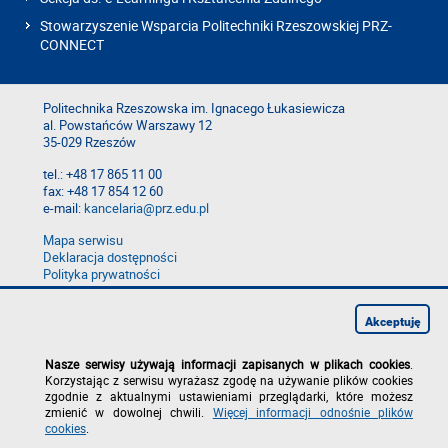
Stowarzyszenie Wsparcia Politechniki Rzeszowskiej PRZ-
CONNECT
Politechnika Rzeszowska im. Ignacego Łukasiewicza
al. Powstańców Warszawy 12
35-029 Rzeszów
tel.: +48 17 865 11 00
fax: +48 17 854 12 60
e-mail:
kancelaria@prz.edu.pl
Mapa serwisu
Deklaracja dostępności
Polityka prywatności
Zgłoś błąd na stronie
Zgłoś naruszenie
Akceptuję
Nasze serwisy używają informacji zapisanych w plikach cookies
.
Korzystając z serwisu wyrażasz zgodę na używanie plików cookies
zgodnie z aktualnymi ustawieniami przeglądarki, które możesz
zmienić w dowolnej chwili.
Więcej informacji odnośnie plików
cookies
.