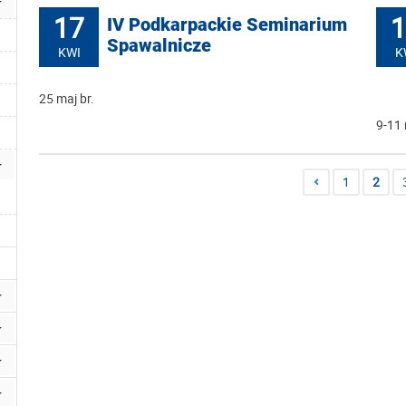
17
1
IV Podkarpackie Seminarium
Spawalnicze
KWI
K
25 maj br.
9-11 
1
2