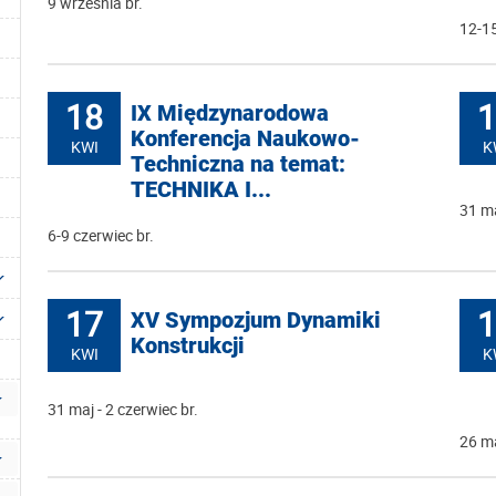
9 września br.
12-15
18
1
IX Międzynarodowa
Konferencja Naukowo-
KWI
K
Techniczna na temat:
TECHNIKA I...
31 ma
6-9 czerwiec br.
17
1
XV Sympozjum Dynamiki
Konstrukcji
KWI
K
31 maj - 2 czerwiec br.
26 ma