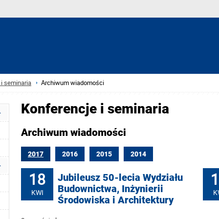
i seminaria
Archiwum wiadomości
Konferencje i seminaria
Archiwum wiadomości
2017
2016
2015
2014
18
1
Jubileusz 50-lecia Wydziału
Budownictwa, Inżynierii
KWI
K
Środowiska i Architektury