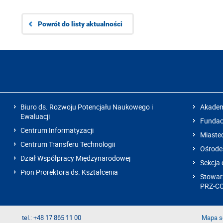
Powrót do listy aktualności
Biuro ds. Rozwoju Potencjału Naukowego i
Akadem
Ewaluacji
Fundacj
Centrum Informatyzacji
Miaste
Centrum Transferu Technologii
Ośrode
Dział Współpracy Międzynarodowej
Sekcja 
Pion Prorektora ds. Kształcenia
Stowarz
PRZ-C
tel.: +48 17 865 11 00
Mapa s