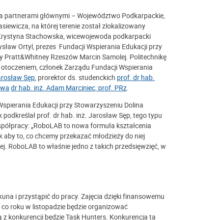
 a partnerami głównymi – Województwo Podkarpackie,
iewicza, na której terenie został zlokalizowany
Krystyna Stachowska, wicewojewoda podkarpacki
sław Ortyl, prezes
Fundacji Wspierania Edukacji przy
ny Pratt&Whitney Rzeszów Marcin Samolej. Politechnikę
z otoczeniem,
członek Zarządu Fundacji Wspierania
Jarosław Sęp
, prorektor ds. studenckich
prof. dr hab.
twa
dr hab. inż. Adam Marciniec, prof. PRz
.
spierania Edukacji przy Stowarzyszeniu Dolina
podkreślał prof. dr hab. inż. Jarosław Sęp, tego typu
współpracy: „RoboLAB to nowa formuła kształcenia
 aby to, co chcemy przekazać młodzieży do niej
ej. RoboLAB to właśnie jedno z takich przedsięwzięć, w
kuna i przystąpić do pracy. Zajęcia dzięki finansowemu
co roku w listopadzie będzie organizować
z konkurencji będzie Task Hunters. Konkurencja ta