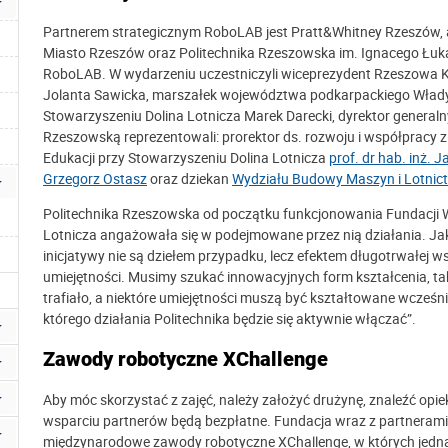
Partnerem strategicznym RoboLAB jest Pratt&Whitney Rzeszów,
Miasto Rzeszów oraz Politechnika Rzeszowska im. Ignacego Łukas
RoboLAB. W wydarzeniu uczestniczyli wiceprezydent Rzeszowa 
Jolanta Sawicka, marszałek województwa podkarpackiego Włady
Stowarzyszeniu Dolina Lotnicza
Marek Darecki, dyrektor general
Rzeszowską reprezentowali: prorektor ds. rozwoju i współpracy 
Edukacji przy Stowarzyszeniu Dolina Lotnicza
prof. dr hab. inż. 
Grzegorz Ostasz
oraz dziekan
Wydziału Budowy Maszyn i Lotnic
Politechnika Rzeszowska od początku funkcjonowania Fundacji W
Lotnicza angażowała się w podejmowane przez nią działania. Jak 
inicjatywy nie są dziełem przypadku, lecz efektem długotrwałej 
umiejętności. Musimy szukać innowacyjnych form kształcenia, tak
trafiało, a niektóre umiejętności muszą być kształtowane wcześni
którego działania Politechnika będzie się aktywnie włączać”.
Zawody robotyczne XChallenge
Aby móc skorzystać z zajęć, należy założyć drużynę, znaleźć opie
wsparciu partnerów będą bezpłatne. Fundacja wraz z partnerami 
międzynarodowe zawody robotyczne XChallenge, w których jedną 