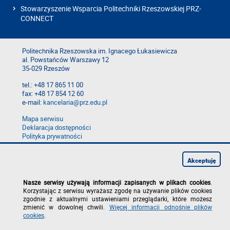
Stowarzyszenie Wsparcia Politechniki Rzeszowskiej PRZ-
CONNECT
Politechnika Rzeszowska im. Ignacego Łukasiewicza
al. Powstańców Warszawy 12
35-029 Rzeszów
tel.: +48 17 865 11 00
fax: +48 17 854 12 60
e-mail:
kancelaria@prz.edu.pl
Mapa serwisu
Deklaracja dostępności
Polityka prywatności
Zgłoś błąd na stronie
Zgłoś naruszenie
Akceptuję
Nasze serwisy używają informacji zapisanych w plikach cookies
.
Korzystając z serwisu wyrażasz zgodę na używanie plików cookies
zgodnie z aktualnymi ustawieniami przeglądarki, które możesz
zmienić w dowolnej chwili.
Więcej informacji odnośnie plików
cookies
.