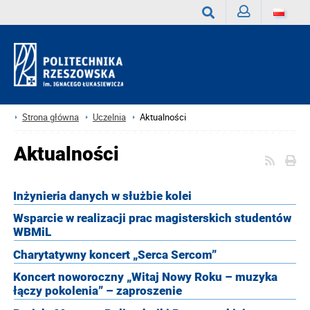
Zaloguj
Wyszukaj
Strona główna
Uczelnia
Aktualności
Aktualności
Inżynieria danych w służbie kolei
Wsparcie w realizacji prac magisterskich studentów
WBMiL
Charytatywny koncert „Serca Sercom”
Koncert noworoczny „Witaj Nowy Roku – muzyka
łączy pokolenia” – zaproszenie