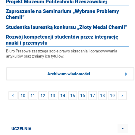
Projekt Muzeum Politechniki Rzeszowskiej
Zaproszenie na Seminarium „Wybrane Problemy
Chemii”
Studentka laureatką konkursu „Złoty Medal Chemii”
Rozwój kompetencji studentów przez integrację
nauki i przemysłu
Biuro Prasowe zastrzega sobie prawo skracania i opracowywania
artykułów oraz zmiany ich tytułów.
Archiwum wiadomości
10
11
12
13
14
15
16
17
18
19
UCZELNIA