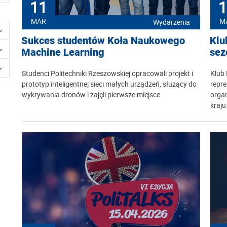
11
1
MAR
M
Wydarzenia
Sukces studentów Koła Naukowego
Klu
Machine Learning
sez
Studenci Politechniki Rzeszowskiej opracowali projekt i
Klub 
prototyp inteligentnej sieci małych urządzeń, służący do
repr
wykrywania dronów i zajęli pierwsze miejsce.
organ
kraju