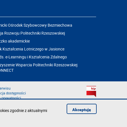
icki Ośrodek Szybowcowy Bezmiechowa
a Rozwoju Politechniki Rzeszowskiej
czko akademickie
k Kształcenia Lotniczego w Jasionce
ds. e-Learningu i Kształcenia Zdalnego
yszenie Wsparcia Politechniki Rzeszowskiej
ONNECT
erwisu
cja dostępności
a prywatności
łąd na stronie
aruszenie
Akceptuję
okies zgodnie z aktualnymi