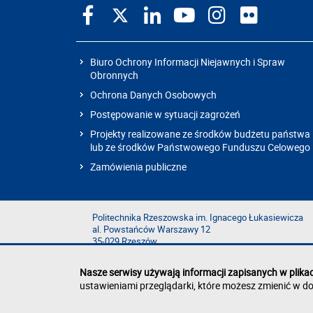
Biuro Ochrony Informacji Niejawnych i Spraw
Obronnych
Ochrona Danych Osobowych
Postępowanie w sytuacji zagrożeń
Projekty realizowane ze środków budżetu państwa
lub ze środków Państwowego Funduszu Celowego
Zamówienia publiczne
Politechnika Rzeszowska im. Ignacego Łukasiewicza
al. Powstańców Warszawy 12
35-029 Rzeszów
Nasze serwisy używają informacji zapisanych w plika
ustawieniami przeglądarki, które możesz zmienić w do