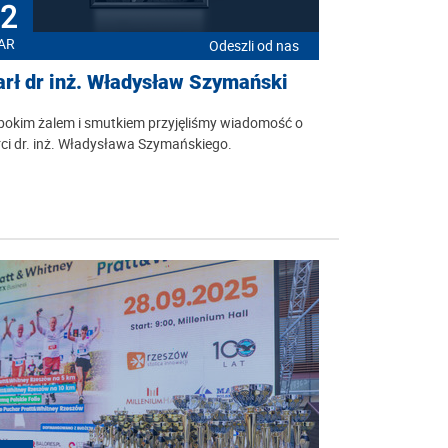
2
AR
Odeszli od nas
rł dr inż. Władysław Szymański
bokim żalem i smutkiem przyjęliśmy wiadomość o
ci dr. inż. Władysława Szymańskiego.