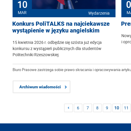
10
0
MAR
M
Wydarzenia
Konkurs PoliTALKS na najciekawsze
Pre
wystąpienie w języku angielskim
Nowy 
i opr
15 kwietnia 2026 r. odbędzie się szósta już edycja
konkursu z wystąpień publicznych dla studentów
Politechniki Rzeszowskiej.
Biuro Prasowe zastrzega sobie prawo skracania i opracowywania artyku
Archiwum wiadomości
6
7
8
9
10
11