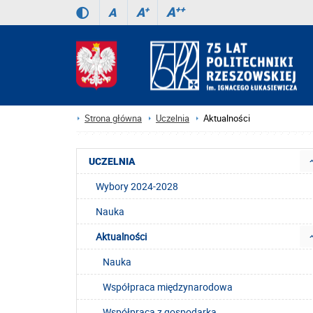
A
++
A
+
A
Strona główna
Uczelnia
Aktualności
UCZELNIA
Wybory 2024-2028
Nauka
Aktualności
Nauka
Współpraca międzynarodowa
Współpraca z gospodarką