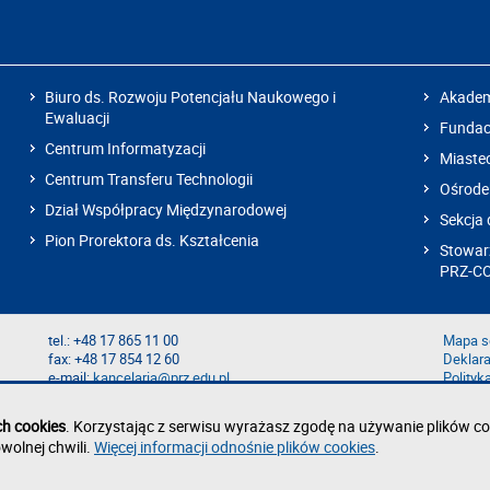
Biuro ds. Rozwoju Potencjału Naukowego i
Akadem
Ewaluacji
Fundacj
Centrum Informatyzacji
Miaste
Centrum Transferu Technologii
Ośrode
Dział Współpracy Międzynarodowej
Sekcja 
Pion Prorektora ds. Kształcenia
Stowarz
PRZ-C
tel.: +48 17 865 11 00
Mapa s
fax: +48 17 854 12 60
Deklara
e-mail:
kancelaria@prz.edu.pl
Polityk
Zgłoś b
Zgłoś n
ch cookies
. Korzystając z serwisu wyrażasz zgodę na używanie plików co
wolnej chwili.
Więcej informacji odnośnie plików cookies
.