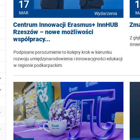
17
1
MAR
M
Wydarzenia
Centrum Innowacji Erasmus+ InnHUB
Zma
Rzeszów – nowe możliwości
Z głę
współpracy...
śmier
Podpisane porozumienie to kolejny krok w kierunku
rozwoju umiędzynarodowienia i innowacyjności edukacji
w regionie podkarpackim.