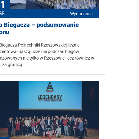
1
AR
Wydarzenia
b Biegacza – podsumowanie
onu
Biegacza Politechniki Rzeszowskiej licznie
ezentował naszą uczelnię podczas biegów
izowanych nie tylko w Rzeszowie, lecz również w
 i za granicą.