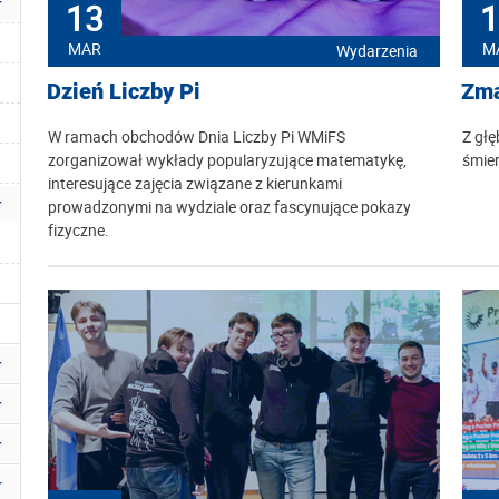
13
1
MAR
M
Wydarzenia
Dzień Liczby Pi
Zma
W ramach obchodów Dnia Liczby Pi WMiFS
Z głę
zorganizował wykłady popularyzujące matematykę,
śmier
interesujące zajęcia związane z kierunkami
prowadzonymi na wydziale oraz fascynujące pokazy
fizyczne.