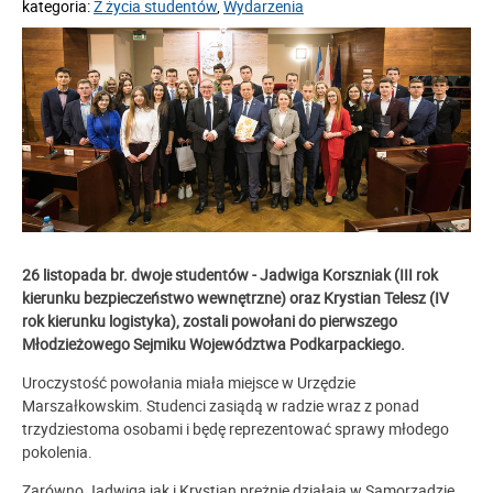
kategoria:
Z życia studentów
,
Wydarzenia
26 listopada br. dwoje studentów - Jadwiga Korszniak (III rok
kierunku bezpieczeństwo wewnętrzne) oraz Krystian Telesz (IV
rok kierunku logistyka), zostali powołani do pierwszego
Młodzieżowego Sejmiku Województwa Podkarpackiego.
Uroczystość powołania miała miejsce w Urzędzie
Marszałkowskim. Studenci zasiądą w radzie
wraz z ponad
trzydziestoma osobami i będę reprezentować sprawy młodego
pokolenia.
Zarówno Jadwiga jak i Krystian prężnie działają w Samorządzie