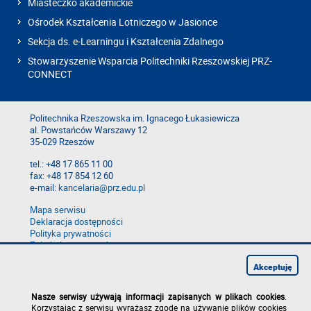
Miasteczko akademickie
Ośrodek Kształcenia Lotniczego w Jasionce
Sekcja ds. e-Learningu i Kształcenia Zdalnego
Stowarzyszenie Wsparcia Politechniki Rzeszowskiej PRZ-
CONNECT
Politechnika Rzeszowska im. Ignacego Łukasiewicza
al. Powstańców Warszawy 12
35-029 Rzeszów
tel.: +48 17 865 11 00
fax: +48 17 854 12 60
e-mail:
kancelaria@prz.edu.pl
Mapa serwisu
Deklaracja dostępności
Polityka prywatności
Zgłoś błąd na stronie
Zgłoś naruszenie
Akceptuję
Nasze serwisy używają informacji zapisanych w plikach cookies
.
Korzystając z serwisu wyrażasz zgodę na używanie plików cookies