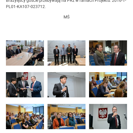
Brazylijscy goście przebywają na PRz w ramach Projektu: 2016-1-
PL01-KA107-023712.
MŚ