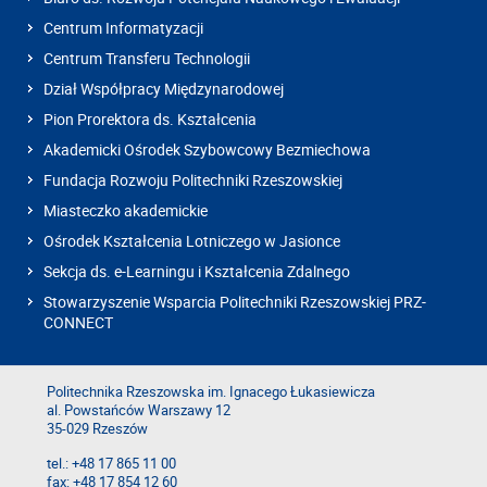
Centrum Informatyzacji
Centrum Transferu Technologii
Dział Współpracy Międzynarodowej
Pion Prorektora ds. Kształcenia
Akademicki Ośrodek Szybowcowy Bezmiechowa
Fundacja Rozwoju Politechniki Rzeszowskiej
Miasteczko akademickie
Ośrodek Kształcenia Lotniczego w Jasionce
Sekcja ds. e-Learningu i Kształcenia Zdalnego
Stowarzyszenie Wsparcia Politechniki Rzeszowskiej PRZ-
CONNECT
Politechnika Rzeszowska im. Ignacego Łukasiewicza
al. Powstańców Warszawy 12
35-029 Rzeszów
tel.: +48 17 865 11 00
fax: +48 17 854 12 60