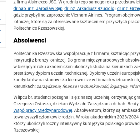
z firmą Alsimexco JSC. W grudniu tego samego roku przedstawicie
dr hab. inż. Jarosław Sęp
,
dr inż. Arkadiusz Rzucidło
i
dr inż. Grz
gdzie przybyli na zaproszenie Vietnam Airlines. Program obejmow
lotniczej, które są zainteresowane kształceniem przyszłych pr
Politechnice Rzeszowskiej.
Absolwenci
Politechnika Rzeszowska współpracuje z firmami, kształcąc przy
instytucji z branży lotniczej
.
Do grona międzynarodowych absolwe
w bieżącym roku akademickim ukończyli studia na kierunkach
za
prestiżowy dyplom uczelni technicznej. Dyplomy uczelni europejs
kandydatów na stanowiska kierownicze w firmach wietnamskich, d
kierunkach:
zarządzanie
,
finanse i rachunkowość
,
logistyka
,
info
W lipcu br. studenci pożegnali się z naszą uczelnią, otrzymując gra
Grzegorza Ostasza, dziekan Wydziału Zarządzania dr hab. Beaty 
Współpracy Międzynarodowej
. Absolwentom, którzy są ambasador
towarzyszyli członkowie rodzin. W roku akademickim 2023/2024 
którzy ukończyli roczny intensywny kurs języka polskiego prow
Rzeszowskiej.