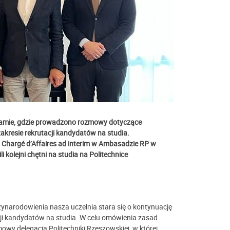
tnamie, gdzie prowadzono rozmowy dotyczące
kresie rekrutacji kandydatów na studia.
z
Chargé d’Affaires ad interim w Ambasadzie RP w
 kolejni chętni na studia na Politechnice
ynarodowienia nasza uczelnia stara się o kontynuację
ji kandydatów na studia. W celu omówienia zasad
owy delegacja Politechniki Rzeszowskiej, w której