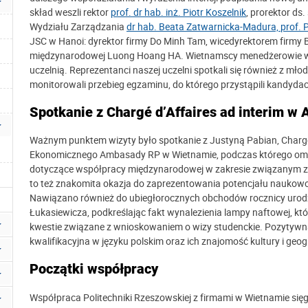
skład weszli rektor
prof. dr hab. inż. Piotr Koszelnik
, prorektor ds
Wydziału Zarządzania
dr hab. Beata Zatwarnicka-Madura, prof. 
JSC w Hanoi: dyrektor firmy Do Minh Tam, wicedyrektorem firmy 
międzynarodowej Luong Hoang HA. Wietnamscy menedżerowie wyr
uczelnią. Reprezentanci naszej uczelni spotkali się również z mł
monitorowali przebieg egzaminu, do którego przystąpili kandydac
Spotkanie z
Chargé d’Affaires ad interim w
Ważnym punktem wizyty było spotkanie z Justyną Pabian, Chargé d
Ekonomicznego Ambasady RP w Wietnamie, podczas którego omówi
dotyczące współpracy międzynarodowej w zakresie związanym z 
to też znakomita okazja do zaprezentowania potencjału naukowo-
Nawiązano również do ubiegłorocznych obchodów rocznicy urodzi
Łukasiewicza, podkreślając fakt wynalezienia lampy naftowej, któ
kwestie związane z wnioskowaniem o wizy studenckie. Pozytyw
kwalifikacyjna w języku polskim oraz ich znajomość kultury i geogr
Początki współpracy
Współpraca Politechniki Rzeszowskiej z firmami w Wietnamie się