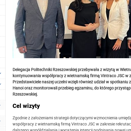
Delegacja Politechniki Rzeszowskiej przebywała z wizytą w Wie
kontynuowania współpracy z wietnamską firmą Vintraco JSC w za
Przedstawiciele naszej uczelni wzięli również udział w spotkaniu 
Hanoi oraz monitorowali
przebieg egzaminu, do którego przystąpili
Rzeszowskiej.
Cel wizyty
Zgodnie z założeniami strategii dotyczącymi wzmocnienia umiędz
współpracy z wietnamską firmą Vintraco JSC w zakresie rekrutac
dalszego współdziałania i wyrażenia intencji podpisania nowej um