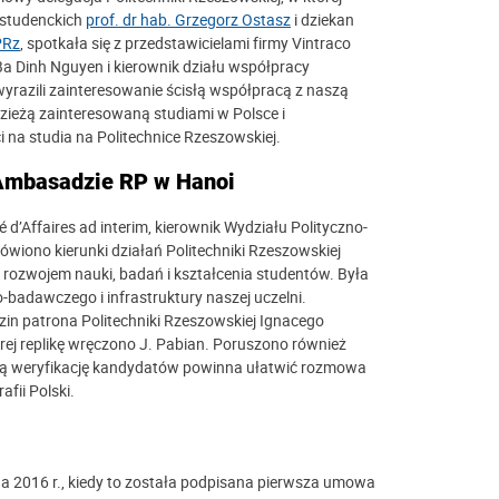
. studenckich
prof. dr hab. Grzegorz Ostasz
i dziekan
PRz
, spotkała się z przedstawicielami firmy Vintraco
Ba Dinh Nguyen i kierownik działu współpracy
azili zainteresowanie ścisłą współpracą z naszą
odzieżą zainteresowaną studiami w Polsce i
i na studia na Politechnice Rzeszowskiej.
 Ambasadzie RP w Hanoi
’Affaires ad interim, kierownik Wydziału Polityczno-
ono kierunki działań Politechniki Rzeszowskiej
rozwojem nauki, badań i kształcenia studentów.
Była
badawczego i infrastruktury naszej uczelni.
n patrona Politechniki Rzeszowskiej Ignacego
rej replikę wręczono J. Pabian.
Poruszono również
ną weryfikację kandydatów powinna ułatwić rozmowa
afii Polski.
ga 2016 r., kiedy to została podpisana pierwsza umowa