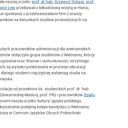
le naszej uczelni:
prof. dr hab. Grzegorz Ostasz
,
prof.
egorz Lew
przebywali z kilkudniową wizytą w Hanoi,
ał spotkania z przedstawicielami firm z branży
acowników na kierunkach studiów prowadzonych na
szłych pracowników administracji dla wietnamskich
ntów dołączyła grupa studentów z Wietnamu, którzy
rządzanie
oraz
finanse i rachunkowość
, otrzymując
kich są wysoko punktowane w procesie rekrutacji
latego studenci najczęściej wybierają studia na
rmatyka
.
tulacje od prorektora ds. studenckich prof. dr. hab.
Zatwarnickiej-Madury, prof. PRz i pracowników
Działu
ami naszej uczelni, kultury i języka polskiego,
kształcenie podejmą kolejni kandydaci z Wietnamu,
adzony w Centrum Języków Obcych Politechniki