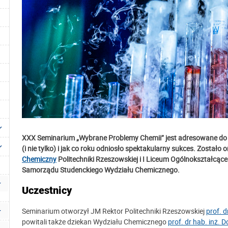
XXX Seminarium „Wybrane Problemy Chemii”
jest adresowane do
(i nie tylko) i jak co roku odniosło spektakularny sukces. Został
Chemiczny
Politechniki Rzeszowskiej i I Liceum Ogólnokształcąc
Samorządu Studenckiego Wydziału Chemicznego.
Uczestnicy
Seminarium otworzył JM Rektor Politechniki Rzeszowskiej
prof. d
powitali także dziekan Wydziału Chemicznego
prof. dr hab. inż. 