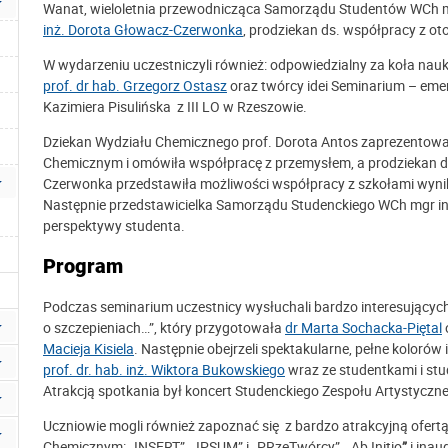
Wanat, wieloletnia przewodnicząca Samorządu Studentów WCh mg
inż. Dorota Głowacz-Czerwonka
, prodziekan ds. współpracy z ot
W wydarzeniu uczestniczyli również: odpowiedzialny za koła nauk
prof. dr hab. Grzegorz Ostasz
oraz twórcy idei Seminarium – emeryc
Kazimiera Pisulińska z III LO w Rzeszowie.
Dziekan Wydziału Chemicznego prof. Dorota Antos zaprezentował
Chemicznym i omówiła współpracę z przemysłem, a prodziekan ds
Czerwonka przedstawiła możliwości współpracy z szkołami wynikaj
Następnie przedstawicielka Samorządu Studenckiego WCh mgr inż
perspektywy studenta.
Program
Podczas seminarium uczestnicy wysłuchali bardzo interesujących
o szczepieniach…”, który przygotowała
dr Marta Sochacka-Piętal
Macieja Kisiela
. Następnie obejrzeli spektakularne, pełne koloró
prof. dr. hab. inż. Wiktora Bukowskiego
wraz ze studentkami i st
Atrakcją spotkania był koncert Studenckiego Zespołu Artystyczn
Uczniowie mogli również zapoznać się z bardzo atrakcyjną ofert
Chemicznym: „INSERT”, „IPSUM” i „PRzeTwórcy”, „Ab Initio
”
i inau