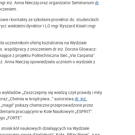
r inż. Anna Nieczaj oraz organizator Seminarium
dr
oczeniem.
owe i kontakty ze szkołami prorektor ds. studenckich
i: wieloletni dyrektor I LO mgr Ryszard Kisiel i mgr
a uczestnikom ofertę kształcenia na Wydziale
. współpracy z otoczeniem dr inż. Dorota Głowacz-
ące z projektu Politechniczna Sieć „Via Carpatia”.
. Anna Nieczaj opowiedziała uczniom o wydziale z
 wykładów „Zaszczepmy się wiedzą czyli prawdy i mity
oraz „Chemia w kropli piwa…” autorstwa
dr. inż.
w i „magii” pokazy chemiczne przeprowadzone przez
udentami pracującymi w Kole Naukowym „ESPRIT”.
ego „FORTE”.
ą stoisk kół naukowych działających na Wydziale
gurującego swoją działalność Koła „PRzy Piwie”, a na