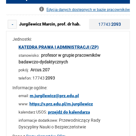
Edycja danych dostępnych w bazie pracowników
17743
2093
Jurgilewicz Marcin, prof. dr hab.
-
Jednostki:
KATEDRA PRAWA I ADMINISTRACJI (ZP)
profesor w grupie pracowników
stanowisko:
badawczo-dydaktycznych
Arcus.207
pokój:
17743
2093
telefon:
Informacje ogólne:
email:
m.jurgilewicz@prz.edu.pl
www:
https://v.prz.edu.pl/m.jurgilewicz
kalendarz USOS:
przejdź do kalendarza
Przewodniczący Rady
informacje dodatkowe:
Dyscypliny Nauki o Bezpieczeństwie