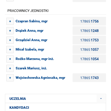
PRACOWNICY JEDNOSTKI
17865
1756
Czapran Sabina, mgr
+
17865
1248
Drążek Anna, mgr
+
17865
1753
Grządziel Anna, mgr
+
17865
1057
Micał Izabela, mgr
+
17865
1054
Rożko Marzena, mgr inż.
+
Szarek Mariusz, inż.
+
17865
1743
Wojciechowska Agnieszka, mgr
+
UCZELNIA
KANDYDACI