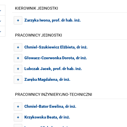
KIEROWNIK JEDNOSTKI
Zarzyka Iwona, prof. dr hab. inż.
+
PRACOWNICY JEDNOSTKI
Chmiel-Szukiewicz Elżbieta, dr inż.
+
Głowacz-Czerwonka Dorota, dr inż.
+
Lubczak Jacek, prof. dr hab. inż.
+
Zaręba Magdalena, dr inż.
+
PRACOWNICY INŻYNIERYJNO-TECHNICZNI
Chmiel-Bator Ewelina, dr inż.
+
Krzykowska Beata, dr inż.
+