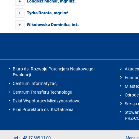
Longosz Michał, mgr inż.
+
Tyrka Dorota, mgr inż.
+
Wiśniowska Dominika, inż.
+
Biuro ds. Rozwoju Potencjału Naukowego i
Akadem
Ewaluacji
Fundacj
Centrum Informatyzacji
Miaste
Centrum Transferu Technologii
Ośrode
Dział Współpracy Międzynarodowej
Sekcja 
Pion Prorektora ds. Kształcenia
Stowarz
PRZ-C
tel.: +48 17 865 11 00
Mapa s