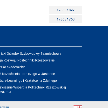
17865
1897
17865
1763
icki Ośrodek Szybowcowy Bezmiechowa
a Rozwoju Politechniki Rzeszowskiej
czko akademickie
k Kształcenia Lotniczego w Jasionce
ds. e-Learningu i Kształcenia Zdalnego
yszenie Wsparcia Politechniki Rzeszowskiej
ONNECT
erwisu