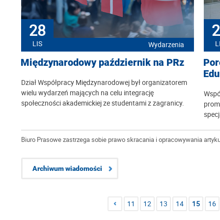
28
2
LIS
L
Wydarzenia
Międzynarodowy październik na PRz
Por
Edu
Dział Współpracy Międzynarodowej był organizatorem
wielu wydarzeń mających na celu integrację
Współ
społeczności akademickiej ze studentami z zagranicy.
promo
specj
Biuro Prasowe zastrzega sobie prawo skracania i opracowywania artyku
Archiwum wiadomości
11
12
13
14
15
16