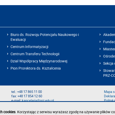
Biuro ds. Rozwoju Potencjału Naukowego i
Akadem
Ewaluacji
Fundacj
Centrum Informatyzacji
Miaste
Centrum Transferu Technologii
Ośrode
Dział Współpracy Międzynarodowej
Sekcja 
Pion Prorektora ds. Kształcenia
Stowarz
PRZ-C
tel.: +48 17 865 11 00
Mapa s
fax: +48 17 854 12 60
Deklara
e-mail:
kancelaria@prz.edu.pl
Polityk
Zgłoś b
Zgłoś n
ch cookies
. Korzystając z serwisu wyrażasz zgodę na używanie plików co