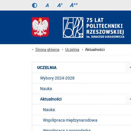
A
++
A
+
A
Strona główna
Uczelnia
Aktualności
UCZELNIA
Wybory 2024-2028
Nauka
Aktualności
Nauka
Współpraca międzynarodowa
Współpraca z gospodarką