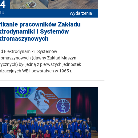
4
RU
Wydarzenia
tkanie pracowników Zakładu
ktrodynamiki i Systemów
ktromaszynowych
ad Elektrodynamiki i Systemów
tromaszynowych (dawny Zakład Maszyn
rycznych) był jedną z pierwszych jednostek
izacyjnych WEiI powstałych w 1965 r.