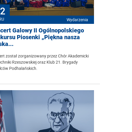
2
RU
Wydarzenia
cert Galowy II Ogólnopolskiego
kursu Piosenki „Piękna nasza
ska...
ert został zorganizowany przez Chór Akademicki
echniki Rzeszowskiej oraz Klub 21. Brygady
elców Podhalańskich.