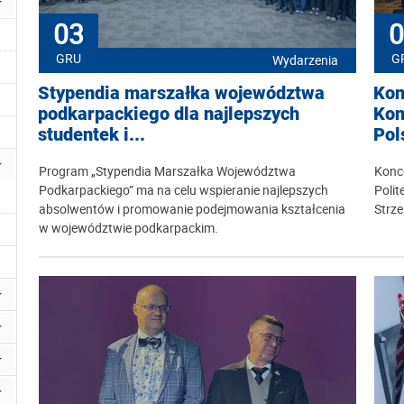
03
0
GRU
G
Wydarzenia
Stypendia marszałka województwa
Kon
podkarpackiego dla najlepszych
Kon
studentek i...
Pol
Program „Stypendia Marszałka Województwa
Konc
Podkarpackiego” ma na celu wspieranie najlepszych
Polit
absolwentów i promowanie podejmowania kształcenia
Strz
w województwie podkarpackim.