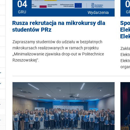
04
0
GRU
G
Wydarzenia
Rusza rekrutacja na mikrokursy dla
Spo
studentów PRz
Ele
Ele
Zapraszamy studentów do udziału w bezpłatnych
mikrokursach realizowanych w ramach projektu
Zakł
„Minimalizowanie zjawiska drop-out w Politechnice
Elek
Rzeszowskiej”.
Elekt
organ