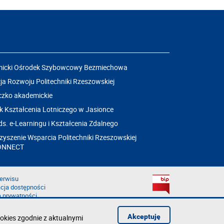
icki Ośrodek Szybowcowy Bezmiechowa
a Rozwoju Politechniki Rzeszowskiej
czko akademickie
k Kształcenia Lotniczego w Jasionce
ds. e-Learningu i Kształcenia Zdalnego
yszenie Wsparcia Politechniki Rzeszowskiej
ONNECT
erwisu
cja dostępności
a prywatności
łąd na stronie
aruszenie
Akceptuję
okies zgodnie z aktualnymi