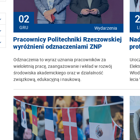
02
2
GRU
L
Wydarzenia
Pracownicy Politechniki Rzeszowskiej
Nad
wyróżnieni odznaczeniami ZNP
pro
Odznaczenia to wyraz uznania pracowników za
Uroc
wieloletnią pracę, zaangażowanie i wkład w rozwój
Elekt
środowiska akademickiego oraz w działalność
Włod
związkową, edukacyjną i naukową.
lecia