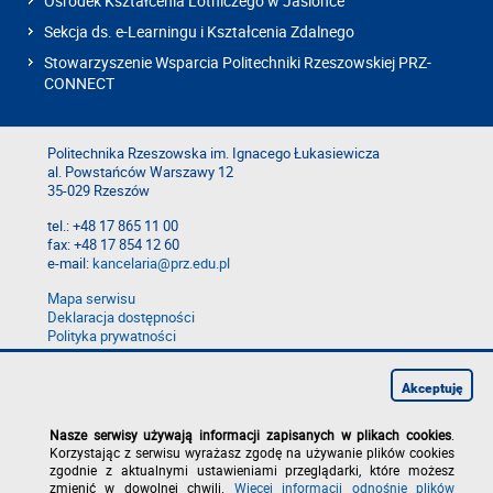
Ośrodek Kształcenia Lotniczego w Jasionce
Sekcja ds. e-Learningu i Kształcenia Zdalnego
Stowarzyszenie Wsparcia Politechniki Rzeszowskiej PRZ-
CONNECT
Politechnika Rzeszowska im. Ignacego Łukasiewicza
al. Powstańców Warszawy 12
35-029 Rzeszów
tel.: +48 17 865 11 00
fax: +48 17 854 12 60
e-mail:
kancelaria@prz.edu.pl
Mapa serwisu
Deklaracja dostępności
Polityka prywatności
Zgłoś błąd na stronie
Zgłoś naruszenie
Akceptuję
Nasze serwisy używają informacji zapisanych w plikach cookies
.
Korzystając z serwisu wyrażasz zgodę na używanie plików cookies
zgodnie z aktualnymi ustawieniami przeglądarki, które możesz
zmienić w dowolnej chwili.
Więcej informacji odnośnie plików