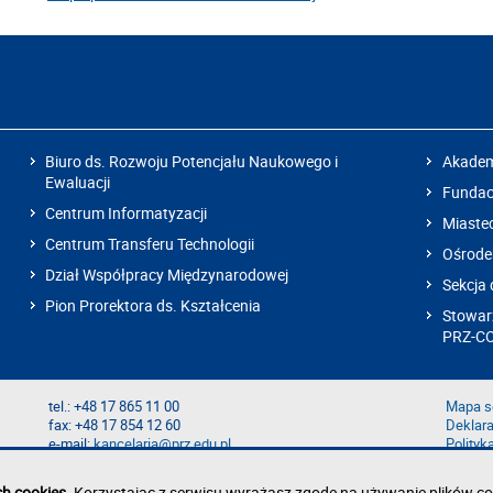
Biuro ds. Rozwoju Potencjału Naukowego i
Akadem
Ewaluacji
Fundacj
Centrum Informatyzacji
Miaste
Centrum Transferu Technologii
Ośrode
Dział Współpracy Międzynarodowej
Sekcja 
Pion Prorektora ds. Kształcenia
Stowarz
PRZ-C
tel.: +48 17 865 11 00
Mapa s
fax: +48 17 854 12 60
Deklara
e-mail:
kancelaria@prz.edu.pl
Polityk
Zgłoś b
Zgłoś n
ch cookies
. Korzystając z serwisu wyrażasz zgodę na używanie plików co