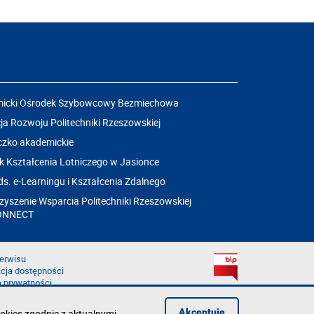
icki Ośrodek Szybowcowy Bezmiechowa
a Rozwoju Politechniki Rzeszowskiej
czko akademickie
k Kształcenia Lotniczego w Jasionce
ds. e-Learningu i Kształcenia Zdalnego
yszenie Wsparcia Politechniki Rzeszowskiej
ONNECT
erwisu
cja dostępności
a prywatności
łąd na stronie
aruszenie
Akceptuję
okies zgodnie z aktualnymi