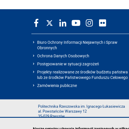
Biuro Ochrony Informacji Niejawnych i Spraw
Obronnych
Ochrona Danych Osobowych
Postępowanie w sytuacji zagrożeń
Projekty realizowane ze środków budżetu państwa
lub ze środków Państwowego Funduszu Celowego
Zamówienia publiczne
Politechnika Rzeszowska im. Ignacego Łukasiewicza
al. Powstańców Warszawy 12
35-029 Rzeszów
Nasze serwisy używają informacji zapisanych w plika