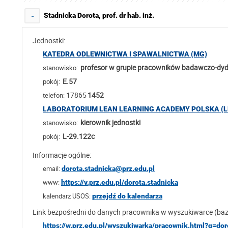
Stadnicka Dorota, prof. dr hab. inż.
-
Jednostki:
KATEDRA ODLEWNICTWA I SPAWALNICTWA (MG)
profesor w grupie pracowników badawczo-dy
stanowisko:
E.57
pokój:
17865
1452
telefon:
LABORATORIUM LEAN LEARNING ACADEMY POLSKA (L
kierownik jednostki
stanowisko:
L-29.122c
pokój:
Informacje ogólne:
email:
dorota.stadnicka@prz.edu.pl
www:
https://v.prz.edu.pl/dorota.stadnicka
kalendarz USOS:
przejdź do kalendarza
Link bezpośredni do danych pracownika w wyszukiwarce (ba
https://w.prz.edu.pl/wyszukiwarka/pracownik.html?q=dor