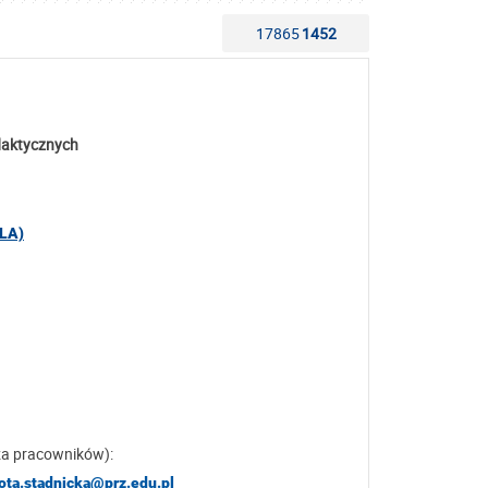
17865
1452
daktycznych
LA)
za pracowników):
ota.stadnicka@prz.edu.pl