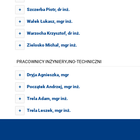
Szczerba Piotr, dr inż.
+
Wałek Łukasz, mgr inż.
+
Warzocha Krzysztof, dr inż.
+
Zielosko Michał, mgr inż.
+
PRACOWNICY INŻYNIERYJNO-TECHNICZNI
Dryja Agnieszka, mgr
+
Początek Andrzej, mgr inż.
+
Trela Adam, mgr inż.
+
Trela Leszek, mgr inż.
+