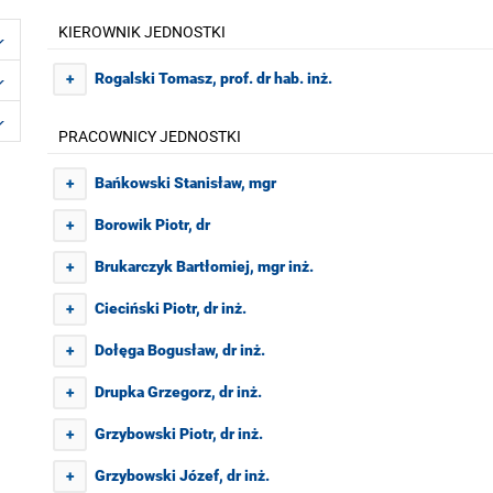
KIEROWNIK JEDNOSTKI
Rogalski Tomasz, prof. dr hab. inż.
+
PRACOWNICY JEDNOSTKI
Bańkowski Stanisław, mgr
+
Borowik Piotr, dr
+
Brukarczyk Bartłomiej, mgr inż.
+
Cieciński Piotr, dr inż.
+
Dołęga Bogusław, dr inż.
+
Drupka Grzegorz, dr inż.
+
Grzybowski Piotr, dr inż.
+
Grzybowski Józef, dr inż.
+