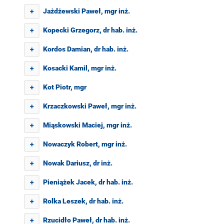
Jażdżewski Paweł, mgr inż.
+
Kopecki Grzegorz, dr hab. inż.
+
Kordos Damian, dr hab. inż.
+
Kosacki Kamil, mgr inż.
+
Kot Piotr, mgr
+
Krzaczkowski Paweł, mgr inż.
+
Miąskowski Maciej, mgr inż.
+
Nowaczyk Robert, mgr inż.
+
Nowak Dariusz, dr inż.
+
Pieniążek Jacek, dr hab. inż.
+
Rolka Leszek, dr hab. inż.
+
Rzucidło Paweł, dr hab. inż.
+