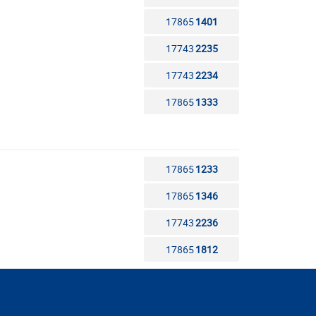
17865
1401
17743
2235
17743
2234
17865
1333
17865
1233
17865
1346
17743
2236
17865
1812