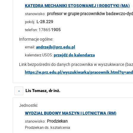
KATEDRA MECHANIKI STOSOWANEJ I ROBOTYKI (MA)
profesor w grupie pracowników badawczo-dyda
stanowisko:
L-28.229
pokój:
17865
1905
telefon:
Informacje ogólne:
email:
andrzejb@prz.edu.pl
kalendarz USOS:
przejdź do kalendarza
Link bezpośredni do danych pracownika w wyszukiwarce (ba
https://w.prz.edu.pl/wyszukiwarka/pracownik.html?q=an
Lis Tomasz, dr inż.
-
Jednostki:
WYDZIAŁ BUDOWY MASZYN I LOTNICTWA (RM)
Prodziekan
stanowisko:
Prodziekan ds. kształcenia