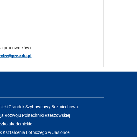
za pracowników):
welrz@prz.edu.pl
icki Ośrodek Szybowcowy Bezmiechowa
a Rozwoju Politechniki Rzeszowskiej
czko akademickie
k Kształcenia Lotniczego w Jasionce