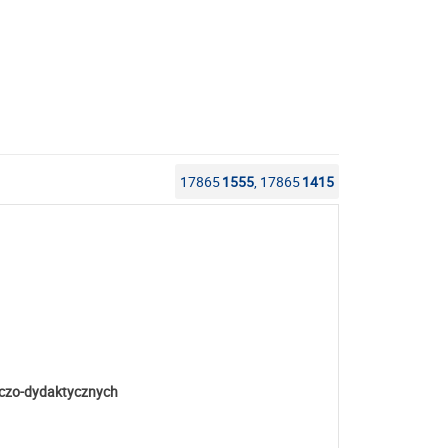
17865
1555
, 17865
1415
wczo-dydaktycznych