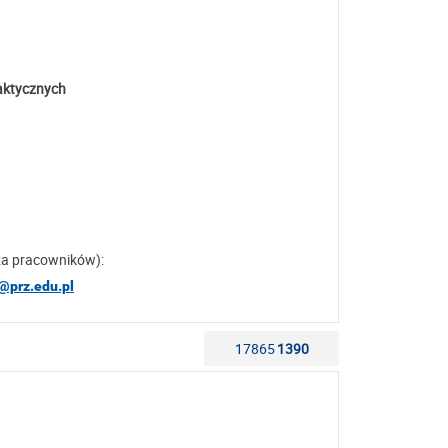
aktycznych
za pracowników):
t@prz.edu.pl
17865
1390