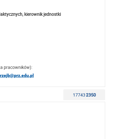
ktycznych, kierownik jednostki
za pracowników):
drzejb@prz.edu.pl
17743
2350