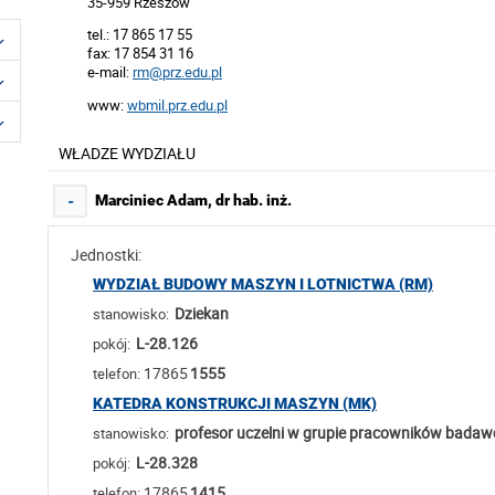
35-959 Rzeszów
tel.: 17 865 17 55
fax: 17 854 31 16
e-mail:
rm@prz.edu.pl
www:
wbmil.prz.edu.pl
WŁADZE WYDZIAŁU
Marciniec Adam, dr hab. inż.
-
Jednostki:
WYDZIAŁ BUDOWY MASZYN I LOTNICTWA (RM)
Dziekan
stanowisko:
L-28.126
pokój:
17865
1555
telefon:
KATEDRA KONSTRUKCJI MASZYN (MK)
profesor uczelni w grupie pracowników bada
stanowisko:
L-28.328
pokój:
17865
1415
telefon: