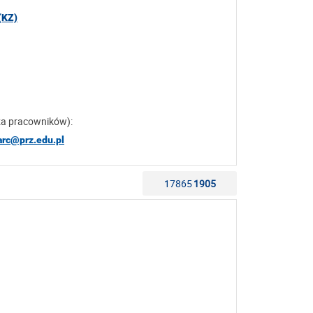
(KZ)
za pracowników):
arc@prz.edu.pl
17865
1905