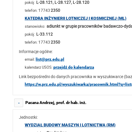
L-28.121, L-28.127, L-28.120
pokój:
17743
2350
telefon:
KATEDRA INŻYNIERII LOTNICZEJ I KOSMICZNEJ (ML)
adiunkt w grupie pracowników badawczo-dyd
stanowisko:
L-33.112
pokój:
17743
2350
telefon:
Informacje ogólne:
email:
list@prz.edu.pl
kalendarz USOS:
przejdź do kalendarza
Link bezpośredni do danych pracownika w wyszukiwarce (ba
https://w.prz.edu.pl/wyszukiwarka/pracownik.html?q=lis
Pacana Andrzej, prof. dr hab. inż.
-
Jednostki:
WYDZIAŁ BUDOWY MASZYN I LOTNICTWA (RM)