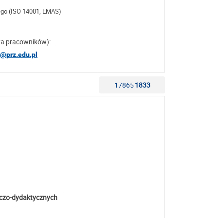
ego (ISO 14001, EMAS)
za pracowników):
p@prz.edu.pl
17865
1833
wczo-dydaktycznych