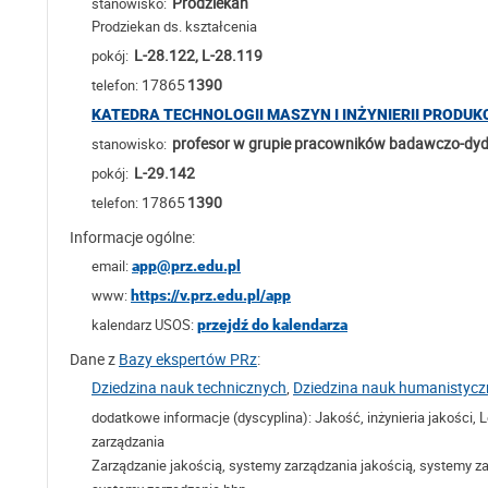
Prodziekan
stanowisko:
Prodziekan ds. kształcenia
L-28.122, L-28.119
pokój:
17865
1390
telefon:
KATEDRA TECHNOLOGII MASZYN I INŻYNIERII PRODUKC
profesor w grupie pracowników badawczo-dy
stanowisko:
L-29.142
pokój:
17865
1390
telefon:
Informacje ogólne:
email:
app@prz.edu.pl
www:
https://v.prz.edu.pl/app
kalendarz USOS:
przejdź do kalendarza
Dane z
Bazy ekspertów PRz
:
Dziedzina nauk technicznych
,
Dziedzina nauk humanistyc
dodatkowe informacje (dyscyplina):
Jakość, inżynieria jakości
zarządzania
Zarządzanie jakością, systemy zarządzania jakością, systemy 