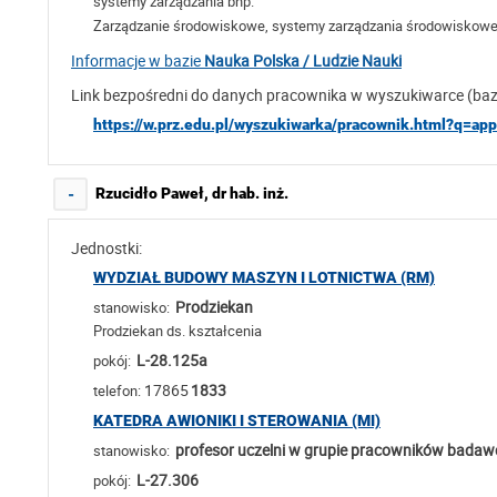
systemy zarządzania bhp.
Zarządzanie środowiskowe, systemy zarządzania środowiskow
Informacje w bazie
Nauka Polska / Ludzie Nauki
Link bezpośredni do danych pracownika w wyszukiwarce (ba
https://w.prz.edu.pl/wyszukiwarka/pracownik.html?q=ap
Rzucidło Paweł, dr hab. inż.
-
Jednostki:
WYDZIAŁ BUDOWY MASZYN I LOTNICTWA (RM)
Prodziekan
stanowisko:
Prodziekan ds. kształcenia
L-28.125a
pokój:
17865
1833
telefon:
KATEDRA AWIONIKI I STEROWANIA (MI)
profesor uczelni w grupie pracowników bada
stanowisko:
L-27.306
pokój: