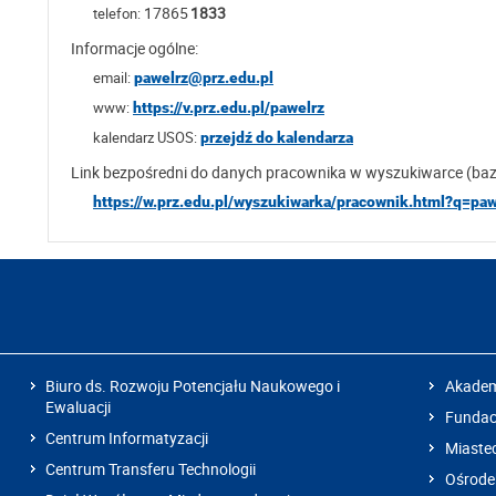
17865
1833
telefon:
Informacje ogólne:
email:
pawelrz@prz.edu.pl
www:
https://v.prz.edu.pl/pawelrz
kalendarz USOS:
przejdź do kalendarza
Link bezpośredni do danych pracownika w wyszukiwarce (ba
https://w.prz.edu.pl/wyszukiwarka/pracownik.html?q=pa
Biuro ds. Rozwoju Potencjału Naukowego i
Akadem
Ewaluacji
Fundacj
Centrum Informatyzacji
Miaste
Centrum Transferu Technologii
Ośrode