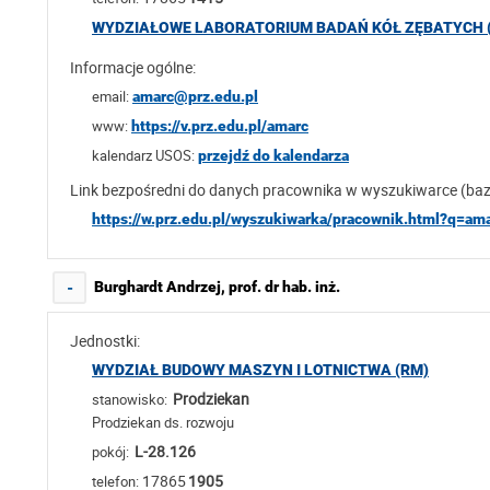
WYDZIAŁOWE LABORATORIUM BADAŃ KÓŁ ZĘBATYCH 
Informacje ogólne:
email:
amarc@prz.edu.pl
www:
https://v.prz.edu.pl/amarc
kalendarz USOS:
przejdź do kalendarza
Link bezpośredni do danych pracownika w wyszukiwarce (ba
https://w.prz.edu.pl/wyszukiwarka/pracownik.html?q=am
Burghardt Andrzej, prof. dr hab. inż.
-
Jednostki:
WYDZIAŁ BUDOWY MASZYN I LOTNICTWA (RM)
Prodziekan
stanowisko:
Prodziekan ds. rozwoju
L-28.126
pokój:
17865
1905
telefon: