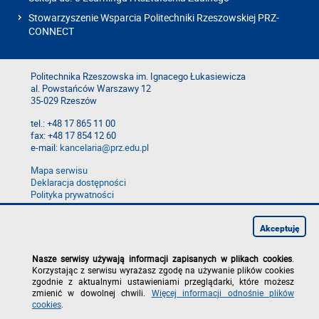
Stowarzyszenie Wsparcia Politechniki Rzeszowskiej PRZ-
CONNECT
Politechnika Rzeszowska im. Ignacego Łukasiewicza
al. Powstańców Warszawy 12
35-029 Rzeszów
tel.: +48 17 865 11 00
fax: +48 17 854 12 60
e-mail:
kancelaria@prz.edu.pl
Mapa serwisu
Deklaracja dostępności
Polityka prywatności
Zgłoś błąd na stronie
Zgłoś naruszenie
Akceptuję
Nasze serwisy używają informacji zapisanych w plikach cookies
.
Korzystając z serwisu wyrażasz zgodę na używanie plików cookies
zgodnie z aktualnymi ustawieniami przeglądarki, które możesz
zmienić w dowolnej chwili.
Więcej informacji odnośnie plików
cookies
.