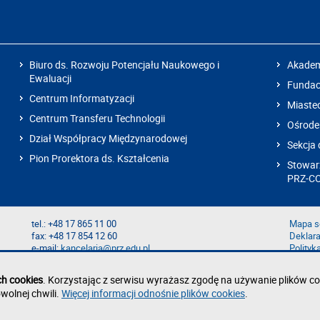
Biuro ds. Rozwoju Potencjału Naukowego i
Akadem
Ewaluacji
Fundacj
Centrum Informatyzacji
Miaste
Centrum Transferu Technologii
Ośrode
Dział Współpracy Międzynarodowej
Sekcja 
Pion Prorektora ds. Kształcenia
Stowarz
PRZ-C
tel.: +48 17 865 11 00
Mapa s
fax: +48 17 854 12 60
Deklara
e-mail:
kancelaria@prz.edu.pl
Polityk
Zgłoś b
Zgłoś n
ch cookies
. Korzystając z serwisu wyrażasz zgodę na używanie plików co
wolnej chwili.
Więcej informacji odnośnie plików cookies
.