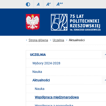
A
++
A
+
A
Strona główna
Uczelnia
Aktualności
UCZELNIA
Wybory 2024-2028
Nauka
Aktualności
Nauka
Współpraca międzynarodowa
Współpraca z gospodarką