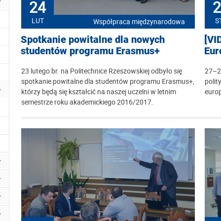
24
2
LUT
S
Współpraca międzynarodowa
Spotkanie powitalne dla nowych
[VI
studentów programu Erasmus+
Eur
23 lutego br. na Politechnice Rzeszowskiej odbyło się
27–28
spotkanie powitalne dla studentów programu Erasmus+,
poli
którzy będą się kształcić na naszej uczelni w letnim
europ
semestrze roku akademickiego 2016/2017.