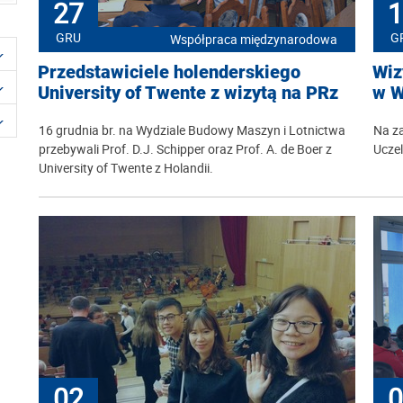
27
1
GRU
G
Współpraca międzynarodowa
Przedstawiciele holenderskiego
Wiz
University of Twente z wizytą na PRz
w W
16 grudnia br. na Wydziale Budowy Maszyn i Lotnictwa
Na za
przebywali Prof. D.J. Schipper oraz Prof. A. de Boer z
Uczel
University of Twente z Holandii.
02
0