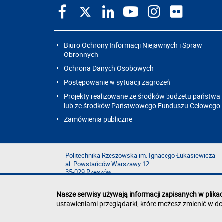
Biuro Ochrony Informacji Niejawnych i Spraw
Obronnych
Ochrona Danych Osobowych
Postępowanie w sytuacji zagrożeń
Projekty realizowane ze środków budżetu państwa
lub ze środków Państwowego Funduszu Celowego
Zamówienia publiczne
Politechnika Rzeszowska im. Ignacego Łukasiewicza
al. Powstańców Warszawy 12
35-029 Rzeszów
Nasze serwisy używają informacji zapisanych w plika
ustawieniami przeglądarki, które możesz zmienić w do