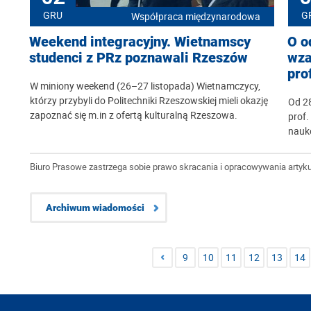
GRU
G
Współpraca międzynarodowa
Weekend integracyjny. Wietnamscy
O o
studenci z PRz poznawali Rzeszów
wza
prof
W miniony weekend (26–27 listopada) Wietnamczycy,
którzy przybyli do Politechniki Rzeszowskiej mieli okazję
Od 28
zapoznać się m.in z ofertą kulturalną Rzeszowa.
prof.
nauk
Biuro Prasowe zastrzega sobie prawo skracania i opracowywania artyku
Archiwum wiadomości
9
10
11
12
13
14