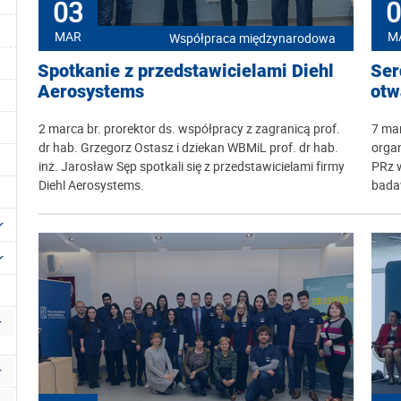
03
0
MAR
M
Współpraca międzynarodowa
Spotkanie z przedstawicielami Diehl
Ser
Aerosystems
otw
2 marca br. prorektor ds. współpracy z zagranicą prof.
7 mar
dr hab. Grzegorz Ostasz i dziekan WBMiL prof. dr hab.
orga
inż. Jarosław Sęp spotkali się z przedstawicielami firmy
PRz w
Diehl Aerosystems.
bada