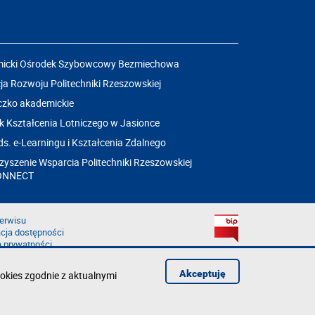
icki Ośrodek Szybowcowy Bezmiechowa
a Rozwoju Politechniki Rzeszowskiej
czko akademickie
k Kształcenia Lotniczego w Jasionce
ds. e-Learningu i Kształcenia Zdalnego
yszenie Wsparcia Politechniki Rzeszowskiej
ONNECT
erwisu
cja dostępności
a prywatności
łąd na stronie
aruszenie
Akceptuję
okies zgodnie z aktualnymi