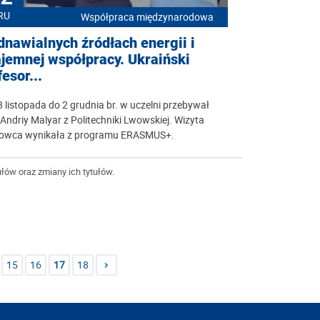
RU
Współpraca międzynarodowa
dnawialnych źródłach energii i
jemnej współpracy. Ukraiński
esor...
 listopada do 2 grudnia br. w uczelni przebywał
 Andriy Malyar z Politechniki Lwowskiej. Wizyta
owca wynikała z programu ERASMUS+.
łów oraz zmiany ich tytułów.
15
16
17
18