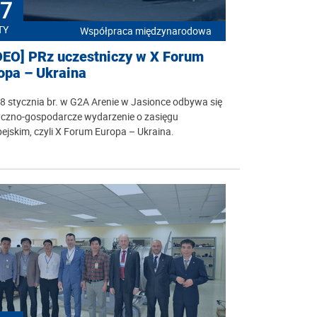
7
TY
Współpraca międzynarodowa
DEO] PRz uczestniczy w X Forum
opa – Ukraina
 stycznia br. w G2A Arenie w Jasionce odbywa się
tyczno-gospodarcze wydarzenie o zasięgu
ejskim, czyli X Forum Europa – Ukraina.