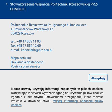
Stowarzyszenie Wsparcia Politechniki Rzeszowskiej PRZ-
CONNECT
Politechnika Rzeszowska im. Ignacego Łukasiewicza
al. Powstańców Warszawy 12
35-029 Rzeszów
tel.: +48 17 865 11 00
fax: +48 17 854 12 60
e-mail:
kancelaria@prz.edu.pl
Mapa serwisu
Deklaracja dostępności
Polityka prywatności
Zgłoś błąd na stronie
Zgłoś naruszenie
Akceptuję
Nasze serwisy używają informacji zapisanych w plikach cookies
.
Korzystając z serwisu wyrażasz zgodę na używanie plików cookies
zgodnie z aktualnymi ustawieniami przeglądarki, które możesz
zmienić w dowolnej chwili.
Więcej informacji odnośnie plików
cookies
.