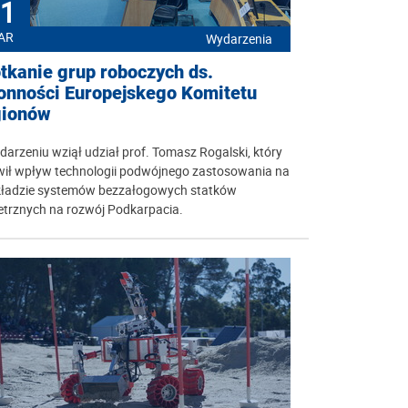
1
AR
Wydarzenia
tkanie grup roboczych ds.
onności Europejskego Komitetu
ionów
arzeniu wziął udział prof. Tomasz Rogalski, który
ił wpływ technologii podwójnego zastosowania na
kładzie systemów bezzałogowych statków
etrznych na rozwój Podkarpacia.