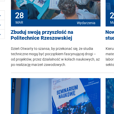
28
2
MAR
M
Wydarzenia
Zbuduj swoją przyszłość na
Now
Politechnice Rzeszowskiej
stu
Dzień Otwarty to szansa, by przekonać się, że studia
Kieru
techniczne mogą być początkiem fascynującej drogi –
mater
od projektów, przez działalność w kołach naukowych, aż
labo
po realizację marzeń zawodowych.
sekt