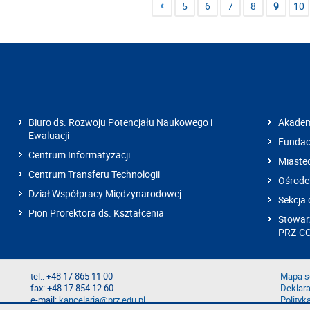
5
6
7
8
9
10
Biuro ds. Rozwoju Potencjału Naukowego i
Akadem
Ewaluacji
Fundacj
Centrum Informatyzacji
Miaste
Centrum Transferu Technologii
Ośrode
Dział Współpracy Międzynarodowej
Sekcja 
Pion Prorektora ds. Kształcenia
Stowarz
PRZ-C
tel.: +48 17 865 11 00
Mapa s
fax: +48 17 854 12 60
Deklara
e-mail:
kancelaria@prz.edu.pl
Polityk