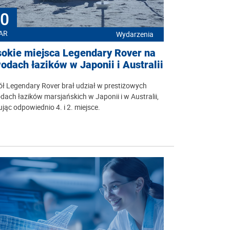
0
AR
Wydarzenia
okie miejsca Legendary Rover na
odach łazików w Japonii i Australii
ł Legendary Rover brał udział w prestiżowych
ach łazików marsjańskich w Japonii i w Australii,
jąc odpowiednio 4. i 2. miejsce.