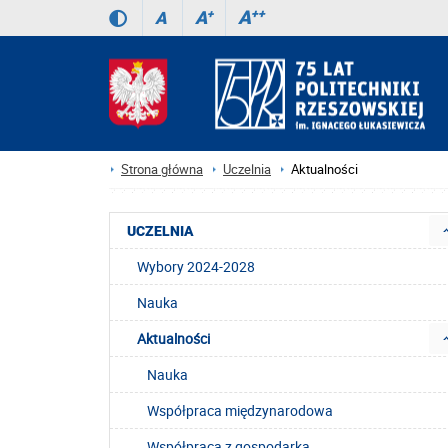
A
++
A
+
A
Strona główna
Uczelnia
Aktualności
UCZELNIA
Wybory 2024-2028
Nauka
Aktualności
Nauka
Współpraca międzynarodowa
Współpraca z gospodarką