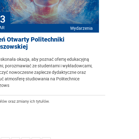
3
AR
Wydarzenia
eń Otwarty Politechniki
szowskiej
skonała okazja, aby poznać ofertę edukacyjną
lni, porozmawiać ze studentami i wykładowcami,
czyć nowoczesne zaplecze dydaktyczne oraz
ć atmosferę studiowania na Politechnice
zows
łów oraz zmiany ich tytułów.