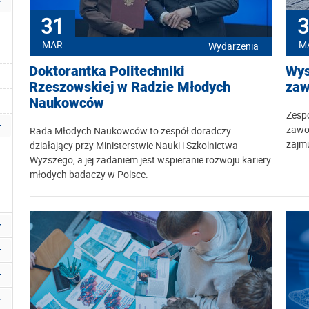
31
3
MAR
M
Wydarzenia
Doktorantka Politechniki
Wys
Rzeszowskiej w Radzie Młodych
zaw
Naukowców
Zespó
zawod
Rada Młodych Naukowców to zespół doradczy
zajmu
działający przy Ministerstwie Nauki i Szkolnictwa
Wyższego, a jej zadaniem jest wspieranie rozwoju kariery
młodych badaczy w Polsce.