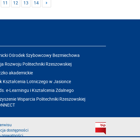
11
12
13
14
icki Ośrodek Szybowcowy Bezmiechowa
a Rozwoju Politechniki Rzeszowskiej
czko akademickie
k Kształcenia Lotniczego w Jasionce
ds. e-Learningu i Kształcenia Zdalnego
yszenie Wsparcia Politechniki Rzeszowskiej
ONNECT
erwisu
cja dostępności
a prywatności