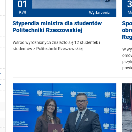
01
3
KWI
M
Wydarzenia
Stypendia ministra dla studentów
Spo
Politechniki Rzeszowskiej
obr
Reg
Wśród wyróżnionych znalazło się 12 studentek i
studentów z Politechniki Rzeszowskiej.
W wyd
omów
przy
powi