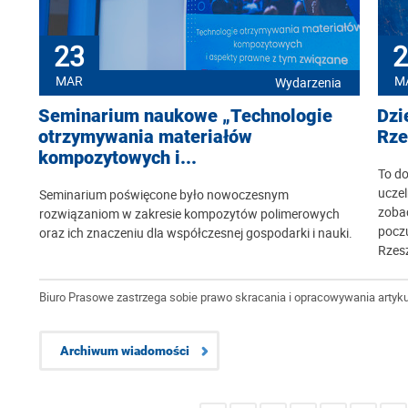
23
2
MAR
M
Wydarzenia
Seminarium naukowe „Technologie
Dzi
otrzymywania materiałów
Rze
kompozytowych i...
To do
ucze
Seminarium poświęcone było nowoczesnym
zoba
rozwiązaniom w zakresie kompozytów polimerowych
poczu
oraz ich znaczeniu dla współczesnej gospodarki i nauki.
Rzes
Biuro Prasowe zastrzega sobie prawo skracania i opracowywania artyku
Archiwum wiadomości