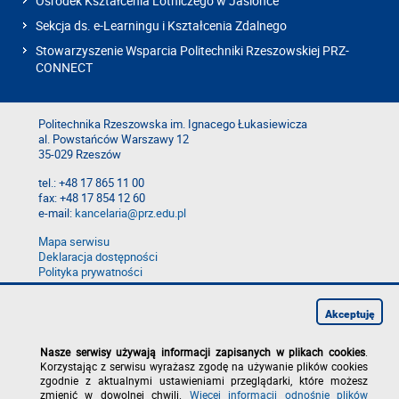
Ośrodek Kształcenia Lotniczego w Jasionce
Sekcja ds. e-Learningu i Kształcenia Zdalnego
Stowarzyszenie Wsparcia Politechniki Rzeszowskiej PRZ-
CONNECT
Politechnika Rzeszowska im. Ignacego Łukasiewicza
al. Powstańców Warszawy 12
35-029 Rzeszów
tel.: +48 17 865 11 00
fax: +48 17 854 12 60
e-mail:
kancelaria@prz.edu.pl
Mapa serwisu
Deklaracja dostępności
Polityka prywatności
Zgłoś błąd na stronie
Zgłoś naruszenie
Akceptuję
Nasze serwisy używają informacji zapisanych w plikach cookies
.
Korzystając z serwisu wyrażasz zgodę na używanie plików cookies
zgodnie z aktualnymi ustawieniami przeglądarki, które możesz
zmienić w dowolnej chwili.
Więcej informacji odnośnie plików