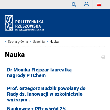
Zaloguj
Wyszukaj
Strona główna
Uczelnia
Nauka
Nauka
Dr Monika Flejszar laureatką
nagrody PTChem
Prof. Grzegorz Budzik powołany do
Rady ds. innowacji w szkolnictwie
wyższym...
Naukowcy z PRz wśród 2%