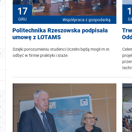
17
1
GRU
G
Współpraca z gospodarką
Politechnika Rzeszowska podpisała
Trw
umowę z LOTAMS
Odd
Dzięki porozumieniu studenci Uczelni będą mogli m.in.
Celem
odbyć w firmie praktyki i staże.
proj
prze
techn