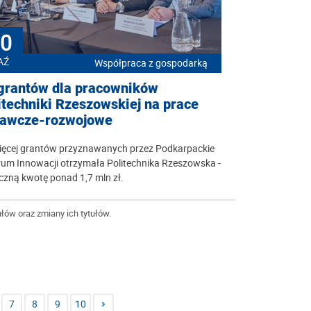
0
AŹ
Współpraca z gospodarką
grantów dla pracowników
itechniki Rzeszowskiej na prace
awcze-rozwojowe
ięcej grantów przyznawanych przez Podkarpackie
rum Innowacji otrzymała Politechnika Rzeszowska -
czną kwotę ponad 1,7 mln zł.
łów oraz zmiany ich tytułów.
7
8
9
10