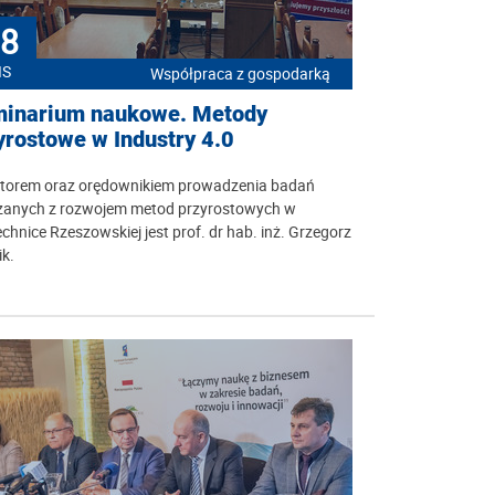
8
IS
Współpraca z gospodarką
inarium naukowe. Metody
yrostowe w Industry 4.0
jatorem oraz orędownikiem prowadzenia badań
zanych z rozwojem metod przyrostowych w
echnice Rzeszowskiej jest prof. dr hab. inż. Grzegorz
k.