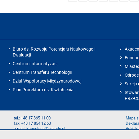
Biuro ds. Rozwoju Potencjału Naukowego i
Akadem
Ewaluacji
Fundacj
Centrum Informatyzacji
Miaste
Centrum Transferu Technologii
Ośrode
Dział Współpracy Międzynarodowej
Sekcja 
Pion Prorektora ds. Kształcenia
Stowarz
PRZ-C
tel.: +48 17 865 11 00
Mapa s
fax: +48 17 854 12 60
Deklara
e-mail:
kancelaria@prz.edu.pl
Polityk
Zgłoś b