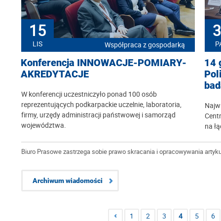
15
3
LIS
P
Współpraca z gospodarką
Konferencja INNOWACJE-POMIARY-
14 
AKREDYTACJE
Pol
bad
W konferencji uczestniczyło ponad 100 osób
reprezentujących podkarpackie uczelnie, laboratoria,
Najw
firmy, urzędy administracji państwowej i samorząd
Cent
województwa.
na łą
Biuro Prasowe zastrzega sobie prawo skracania i opracowywania artyku
Archiwum wiadomości
1
2
3
4
5
6