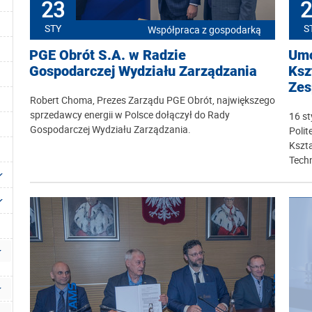
23
2
STY
S
Współpraca z gospodarką
PGE Obrót S.A. w Radzie
Umo
Gospodarczej Wydziału Zarządzania
Ksz
Zes
Robert Choma, Prezes Zarządu PGE Obrót, największego
sprzedawcy energii w Polsce dołączył do Rady
16 s
Gospodarczej Wydziału Zarządzania.
Poli
Kszt
Tech