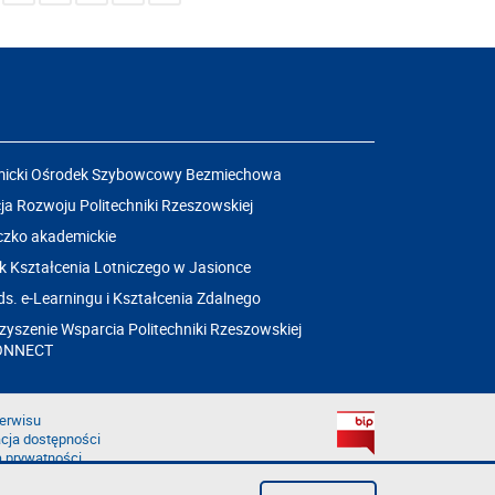
icki Ośrodek Szybowcowy Bezmiechowa
a Rozwoju Politechniki Rzeszowskiej
czko akademickie
k Kształcenia Lotniczego w Jasionce
ds. e-Learningu i Kształcenia Zdalnego
yszenie Wsparcia Politechniki Rzeszowskiej
ONNECT
erwisu
cja dostępności
a prywatności
łąd na stronie