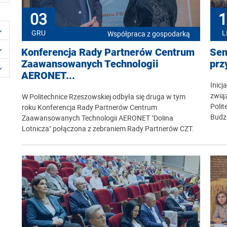
03
1
GRU
L
Współpraca z gospodarką
Konferencja Rady Partnerów Centrum
Sem
Zaawansowanych Technologii
prz
AERONET...
Inic
zwią
W Politechnice Rzeszowskiej odbyła się druga w tym
Polit
roku Konferencja Rady Partnerów Centrum
Budzi
Zaawansowanych Technologii AERONET "Dolina
Lotnicza" połączona z zebraniem Rady Partnerów CZT.