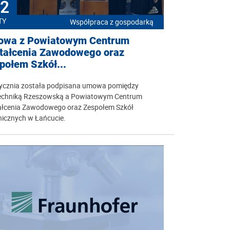
2
TY
Współpraca z gospodarką
wa z Powiatowym Centrum
tałcenia Zawodowego oraz
połem Szkół...
tycznia została podpisana umowa pomiędzy
techniką Rzeszowską a Powiatowym Centrum
ałcenia Zawodowego oraz Zespołem Szkół
nicznych w Łańcucie.