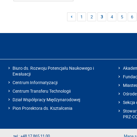
1
2
3
4
5
6
Biuro ds. Rozwoju Potencjału Naukowego i
Akadem
Ewaluacji
Fundacj
Centrum Informatyzacji
Miaste
Centrum Transferu Technologii
Ośrode
Dział Współpracy Międzynarodowej
Sekcja 
Pion Prorektora ds. Kształcenia
Stowarz
PRZ-C
tel.: +48 17 865 11 00
Mapa s