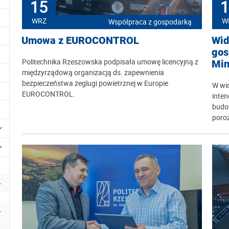
15
1
WRZ
W
Współpraca z gospodarką
Umowa z EUROCONTROL
Wid
gos
Politechnika Rzeszowska podpisała umowę licencyjną z
Min
międzyrządową organizacją ds. zapewnienia
bezpieczeństwa żeglugi powietrznej w Europie
W wid
EUROCONTROL.
inten
budo
poro