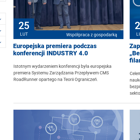
25
2
LUT
L
Współpraca z gospodarką
Europejska premiera podczas
Zap
konferencji INDUSTRY 4.0
„Be
fila
Istotnym wydarzeniem konferencji była europejska
premiera Systemu Zarządzania Przepływem CMS
Celem
RoadRunner opartego na Teorii Ograniczeń.
nauko
bezp
sekto