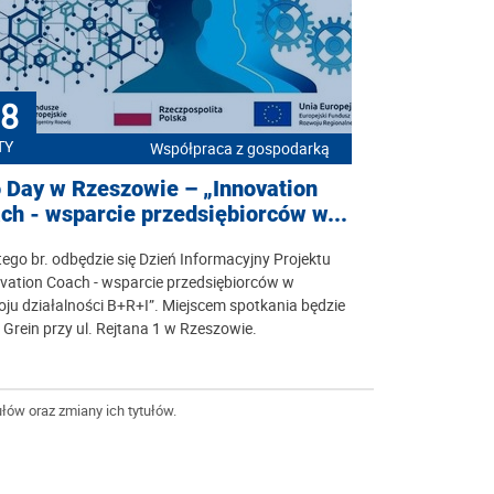
8
TY
Współpraca z gospodarką
o Day w Rzeszowie – „Innovation
ch - wsparcie przedsiębiorców w...
tego br. odbędzie się Dzień Informacyjny Projektu
vation Coach - wsparcie przedsiębiorców w
ju działalności B+R+I”. Miejscem spotkania będzie
 Grein przy ul. Rejtana 1 w Rzeszowie.
łów oraz zmiany ich tytułów.