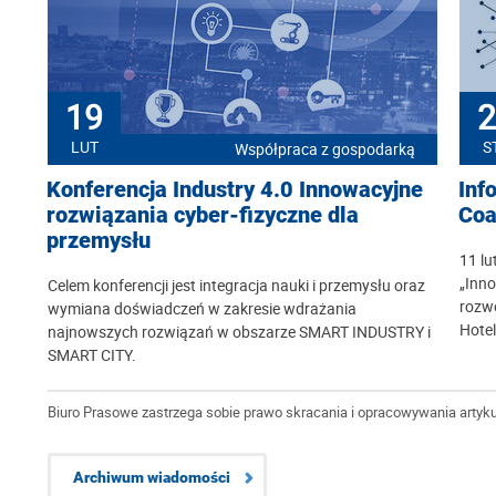
19
2
LUT
S
Współpraca z gospodarką
Konferencja Industry 4.0 Innowacyjne
Inf
rozwiązania cyber-fizyczne dla
Coa
przemysłu
11 lu
„Inno
Celem konferencji jest integracja nauki i przemysłu oraz
rozwo
wymiana doświadczeń w zakresie wdrażania
Hotel
najnowszych rozwiązań w obszarze SMART INDUSTRY i
SMART CITY.
Biuro Prasowe zastrzega sobie prawo skracania i opracowywania artyku
Archiwum wiadomości