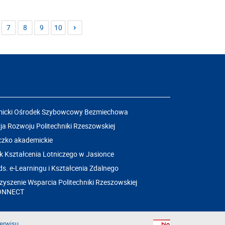
7
8
9
10
icki Ośrodek Szybowcowy Bezmiechowa
a Rozwoju Politechniki Rzeszowskiej
czko akademickie
k Kształcenia Lotniczego w Jasionce
ds. e-Learningu i Kształcenia Zdalnego
yszenie Wsparcia Politechniki Rzeszowskiej
ONNECT
erwisu