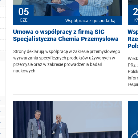
05
2
CZE
K
Współpraca z gospodarką
Umowa o współpracy z firmą SIC
Wsp
Specjalistyczna Chemia Przemysłowa
Rze
Pol
Strony deklarują współpracę w zakresie przemysłowego
wytwarzania specyficznych produktów używanych w
Wied
przemyśle oraz w zakresie prowadzenia badań
PRz, 
naukowych.
Pols
infor
respi