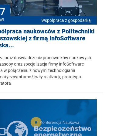
7
WI
Współpraca z gospodarką
ółpraca naukowców z Politechniki
szowskiej z firmą InfoSoftware
ska...
za oraz doświadczenie pracowników naukowych
zasoby oraz specjalizacja firmy InfoSoftware
ka w połączeniu z nowymi technologiami
matycznymi umożliwiły realizację prototypu
ratora