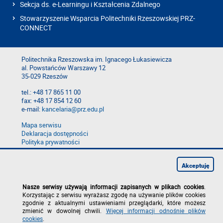
Sekcja ds. e-Learningu i Kształcenia Zdalnego
Stowarzyszenie Wsparcia Politechniki Rzeszowskiej PRZ-
CONNECT
Politechnika Rzeszowska im. Ignacego Łukasiewicza
al. Powstańców Warszawy 12
35-029 Rzeszów
tel.: +48 17 865 11 00
fax: +48 17 854 12 60
e-mail:
kancelaria@prz.edu.pl
Mapa serwisu
Deklaracja dostępności
Polityka prywatności
Zgłoś błąd na stronie
Zgłoś naruszenie
Akceptuję
Nasze serwisy używają informacji zapisanych w plikach cookies
.
Korzystając z serwisu wyrażasz zgodę na używanie plików cookies
zgodnie z aktualnymi ustawieniami przeglądarki, które możesz
zmienić w dowolnej chwili.
Więcej informacji odnośnie plików
cookies
.