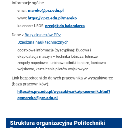
Informacje ogólne:
email:
mareko@prz.edu.pl
www:
https://v.prz.edu.pl/mareko
kalendarz USOS:
przejdź do kalendarza
Dane z
Bazy ekspertów PRz
:
Dziedzina nauk technicznych
dodatkowe informacje (dyscyplina):
Budowa i
eksploatacja maszyn – technika lotnicza, lotnicze
zespoły napędowe, turbinowe silniki lotnicze, lotnictwo
wojskowe, kształcenie pilotów wojskowych.
Link bezpośredni do danych pracownika w wyszukiwarce
(baza pracowników):
https://w.prz.edu.pl/wyszukiwarka/pracownik.html?
q=mareko@prz.edu.pl
Struktura organizacyjna Politechniki