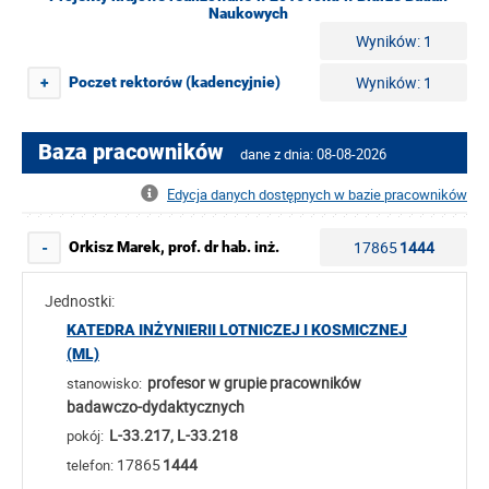
Naukowych
Wyników: 1
Wyników: 1
Poczet rektorów (kadencyjnie)
+
Baza pracowników
dane z dnia: 08-08-2026
Edycja danych dostępnych w bazie pracowników
17865
1444
Orkisz Marek, prof. dr hab. inż.
-
Jednostki:
KATEDRA INŻYNIERII LOTNICZEJ I KOSMICZNEJ
(ML)
profesor w grupie pracowników
stanowisko:
badawczo-dydaktycznych
L-33.217, L-33.218
pokój:
17865
1444
telefon: