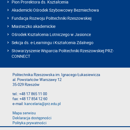
Pion Prorektora ds. Kształcenia
Akademicki Ośrodek Szybowcowy Bezmiechowa
Fundacja Rozwoju Politechniki Rzeszowskiej
Miasteczko akademickie
Ośrodek Kształcenia Lotniczego w Jasionce
Sekcja ds. e-Learningu i Kształcenia Zdalnego
Stowarzyszenie Wsparcia Politechniki Rzeszowskiej PRZ-
CONNECT
Politechnika Rzeszowska im. Ignacego Łukasiewicza
al. Powstańców Warszawy 12
35-029 Rzeszów
tel.: +48 17 865 11 00
fax: +48 17 854 12 60
e-mail:
kancelaria@prz.edu.pl
Mapa serwisu
Deklaracja dostępności
Polityka prywatności
Zgłoś błąd na stronie