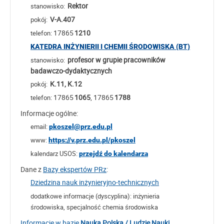
Rektor
stanowisko:
V-A.407
pokój:
17865
1210
telefon:
KATEDRA INŻYNIERII I CHEMII ŚRODOWISKA (BT)
profesor w grupie pracowników
stanowisko:
badawczo-dydaktycznych
K.11, K.12
pokój:
17865
1065
, 17865
1788
telefon:
Informacje ogólne:
email:
pkoszel@prz.edu.pl
www:
https://v.prz.edu.pl/pkoszel
kalendarz USOS:
przejdź do kalendarza
Dane z
Bazy ekspertów PRz
:
Dziedzina nauk inżynieryjno-technicznych
dodatkowe informacje (dyscyplina):
inżynieria
środowiska, specjalność chemia środowiska
Informacje w bazie
Nauka Polska / Ludzie Nauki