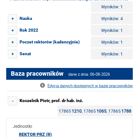
Wyników: 1
Wyników: 4
Nauka
+
Wyników: 1
Rok 2022
+
Wyników: 1
Poczet rektorów (kadencyjnie)
+
Wyników: 1
Senat
+
Baza pracowników
dane z dnia: 06-08-2026
Edycja danych dostępnych w bazie pracowników
Koszelnik Piotr, prof. dr hab. inż.
-
17865
1210
, 17865
1065
, 17865
1788
Jednostki:
REKTOR PRZ (R)