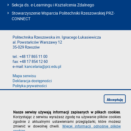
Sekcja ds. e-Learningu i Kształcenia Zdalnego
Stowarzyszenie Wsparcia Politechniki Rzeszowskiej PRZ-
CONNECT
Politechnika Rzeszowska im. Ignacego Łukasiewicza
al. Powstańców Warszawy 12
35-029 Rzeszów
tel.: +48 17 865 11 00
fax: +48 17 854 12 60
e-mail:
kancelaria@prz.edu.pl
Mapa serwisu
Deklaracja dostępności
Polityka prywatności
Zgłoś błąd na stronie
Zgłoś naruszenie
Akceptuję
Nasze serwisy używają informacji zapisanych w plikach cookies
.
Korzystając z serwisu wyrażasz zgodę na używanie plików cookies
zgodnie z aktualnymi ustawieniami przeglądarki, które możesz
zmienić w dowolnej chwili.
Więcej informacji odnośnie plików
cookies
.